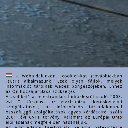
- Weboldalunkon „cookie”-kat (továbbiakban
„süti”) alkalmazunk. Ezek olyan fájlok, melyek
információt tárolnak webes böngészőjében. Ehhez
az Ön hozzájárulása szükséges.
A „sütiket” az elektronikus hírközlésről szóló 2003.
évi C. törvény, az elektronikus kereskedelmi
szolgáltatások, az információs társadalommal
összefüggő szolgáltatások egyes kérdéseiről szóló
2001. évi CVIII. törvény, valamint az Európai Unió
előírásainak megfelelően használjuk.
Az adatvédelmi tájékoztató kérésre betekintésre