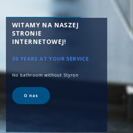
WITAMY NA NASZEJ
ODWO
STRONIE
PRYS
INTERNETOWEJ!
PERFE
30 YEARS AT YOUR SERVICE
BATH
No bathroom without Styron
With met
1000 mm 
trap!
O nas
Ko