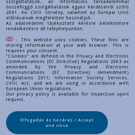
szolgáltatások, az információs társadalommal
összefüggő szolgáltatások egyes kérdéseiről szóló
Important links
2001. évi CVIII. törvény, valamint az Európai Unió
előírásainak megfelelően használjuk.
O nas
Az adatvédelmi tájékoztató kérésre betekintésre
rendelkezésre áll telephelyünkön.
Dokumenty
Kontakt
- This website uses cookies. These files are
Kariera zawodowa
storing information at your web browser. This is
requires your consent.
"Cookies" are defined in the Privacy and Electronic
Communications (EC Directive) Regulations 2003 as
amended by the Privacy and Electronic
Communications (EC Directive) (Amendment)
Regulations 2011; Information Society Services,
CVIII. Act, and we are using in accordance with
European Union regulations.
Our privacy policy is available for inspection upon
request.
Elfogadás és bezárás / Accept
and close