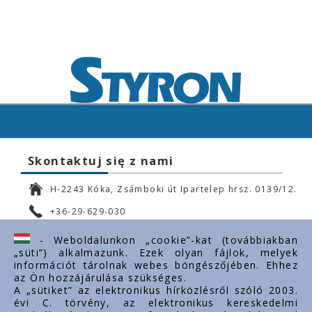
Skontaktuj się z nami
H-2243 Kóka, Zsámboki út Ipartelep hrsz. 0139/12.
+36-29-629-030
ertekesites@styron.hu
- Weboldalunkon „cookie”-kat (továbbiakban
„süti”) alkalmazunk. Ezek olyan fájlok, melyek
export@styron.hu
információt tárolnak webes böngészőjében. Ehhez
az Ön hozzájárulása szükséges.
www.styron.hu
A „sütiket” az elektronikus hírközlésről szóló 2003.
évi C. törvény, az elektronikus kereskedelmi