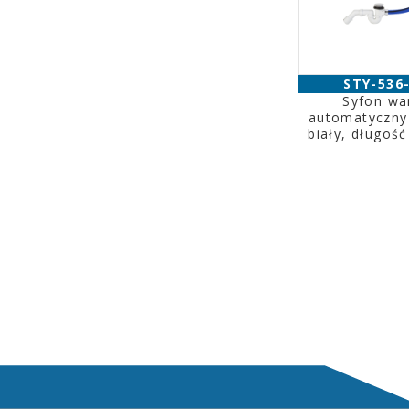
STY-536
Syfon w
automatyczny
biały, długość