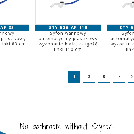
-AF-83
STY-536-AF-110
STY-5
annowy
Syfon wannowy
Syfo
 plastikowy
automatyczny plastikowy
automatyc
 linki 83 cm
wykonanie białe, długość
wykonanie
linki 110 cm
lin
1
2
3
>
No bathroom without Styron!