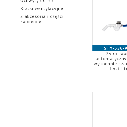
Uchwyty do rur
Kratki wentylacyjne
S akcesoria i części
zamienne
STY-536-
Syfon w
automatyczny
wykonanie cza
linki 1