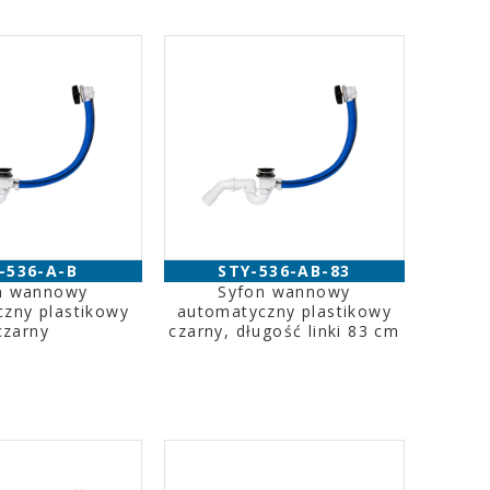
-536-A-B
STY-536-AB-83
n wannowy
Syfon wannowy
zny plastikowy
automatyczny plastikowy
czarny
czarny, długość linki 83 cm