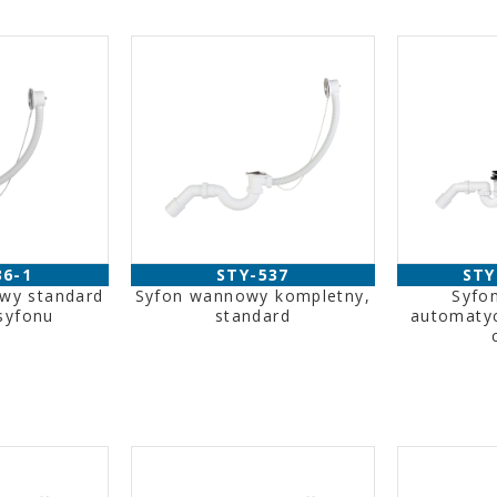
36-1
STY-537
STY
wy standard
Syfon wannowy kompletny,
Syfo
 syfonu
standard
automatyc