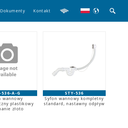
Dokumenty
Kontakt
-536-A-G
STY-536
n wannowy
Syfon wannowy kompletny
zny plastikowy
standard, nastawny odpływ
anie złoto