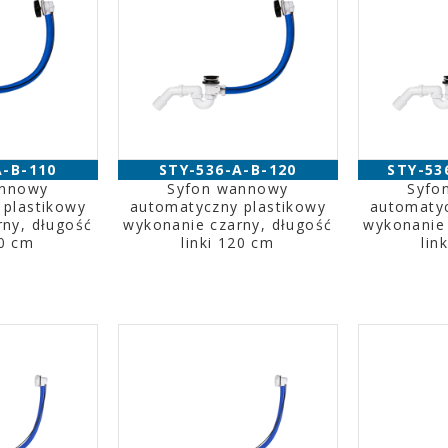
A-B-110
STY-536-A-B-120
STY-53
annowy
Syfon wannowy
Syfo
 plastikowy
automatyczny plastikowy
automatyc
rny, długość
wykonanie czarny, długość
wykonanie 
10 cm
linki 120 cm
lin