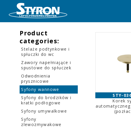
Product
categories:
Stelaże podtynkowe i
spłuczki do wc
Zawory napełniające i
spustowe do spłuczek
Odwodnienia
prysznicowe
Syfony wannowe
STY-03
Syfony do brodzików i
Korek s
kratki podłogowe
automatyczneg
Syfony umywalkowe
(pozła
Syfony
zlewozmywakowe