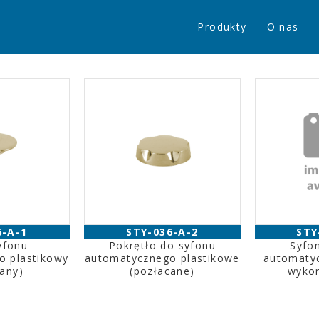
Produkty
O nas
6-A-1
STY-036-A-2
STY
yfonu
Pokrętło do syfonu
Syfo
o plastikowy
automatycznego plastikowe
automatyc
cany)
(pozłacane)
wykon