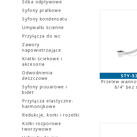
Sitka odpływowe
Syfony pralkowe
Syfony kondensatu
Umywalki ścienne
Przyłącza do wc
Zawory
napowietrzające
Kratki ściekowe i
akcesoria
Odwodnienia
STY-5
deszczowe
Przelew wanno
Syfony pisuarowe i
6/4” bez
bidet
Przyłącza elastyczne-
harmonijkowe
Redukcje, korki i rozetki
Kołki rozporowe
tworzywowe