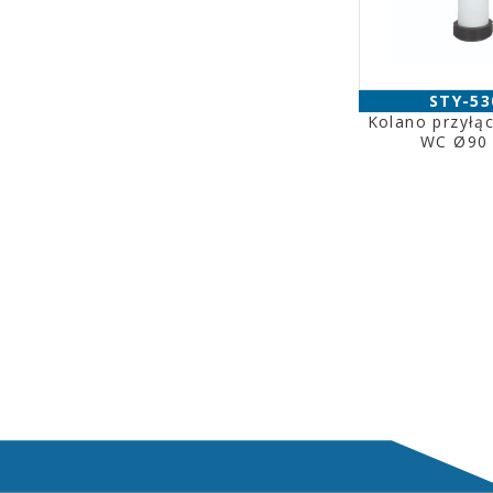
STY-53
Kolano przyłą
WC Ø90 