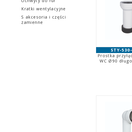
Uchwyty do rur
Kratki wentylacyjne
S akcesoria i części
zamienne
STY-530
Prostka przył
WC Ø90 dług