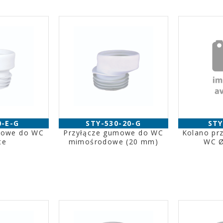
0-E-G
STY-530-20-G
STY
mowe do WC
Przyłącze gumowe do WC
Kolano pr
te
mimośrodowe (20 mm)
WC Ø