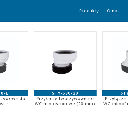
Produkty
O nas
30-E
STY-530-20
ST
orzywowe do
Przyłącze tworzywowe do
Przyłącze
oste
WC mimośrodowe (20 mm)
WC mimoś