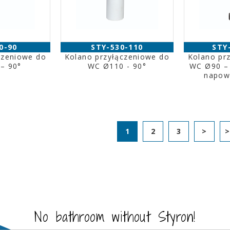
0-90
STY-530-110
STY
czeniowe do
Kolano przyłączeniowe do
Kolano pr
– 90°
WC Ø110 - 90°
WC Ø90 –
napow
1
2
3
>
No bathroom without Styron!