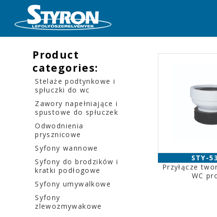
Product
categories:
Stelaże podtynkowe i
spłuczki do wc
Zawory napełniające i
spustowe do spłuczek
Odwodnienia
prysznicowe
Syfony wannowe
STY-5
Syfony do brodzików i
Przyłącze tw
kratki podłogowe
WC pr
Syfony umywalkowe
Syfony
zlewozmywakowe