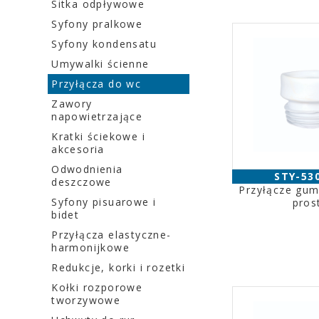
Sitka odpływowe
Syfony pralkowe
Syfony kondensatu
Umywalki ścienne
Przyłącza do wc
Zawory
napowietrzające
Kratki ściekowe i
akcesoria
Odwodnienia
STY-53
deszczowe
Przyłącze gu
Syfony pisuarowe i
pros
bidet
Przyłącza elastyczne-
harmonijkowe
Redukcje, korki i rozetki
Kołki rozporowe
tworzywowe