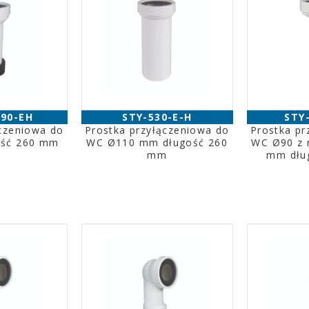
-90-EH
STY-530-E-H
STY
ączeniowa do
Prostka przyłączeniowa do
Prostka pr
ość 260 mm
WC Ø110 mm długość 260
WC Ø90 z
mm
mm dłu