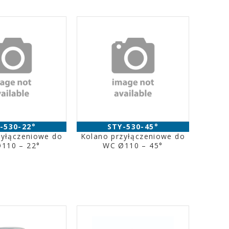
-530-22°
STY-530-45°
zyłączeniowe do
Kolano przyłączeniowe do
110 – 22°
WC Ø110 – 45°