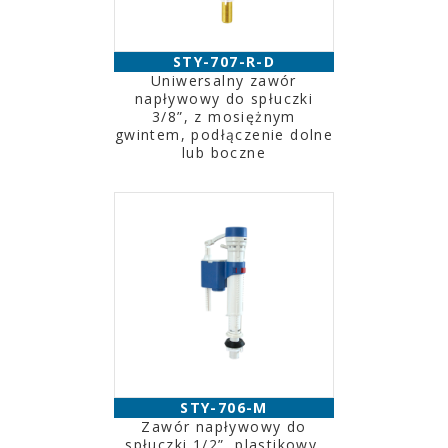
STY-707-R-D
Uniwersalny zawór
napływowy do spłuczki
3/8”, z mosiężnym
gwintem, podłączenie dolne
lub boczne
STY-706-M
Zawór napływowy do
spłuczki 1/2”, plastikowy,