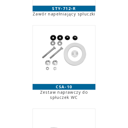
STY-712-R
Zawór napełniający spłuczki
CSA-10
Zestaw naprawczy do
spłuczek WC