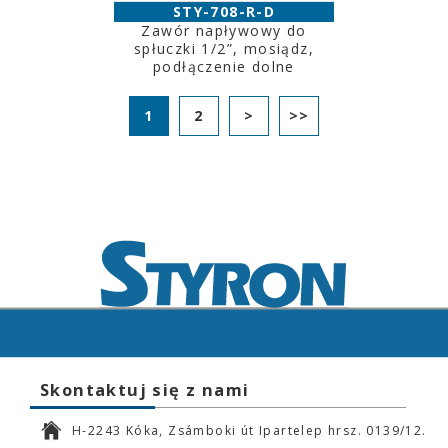
STY-708-R-D
Zawór napływowy do
spłuczki 1/2”, mosiądz,
podłączenie dolne
1
2
>
>>
Skontaktuj się z nami
H-2243 Kóka, Zsámboki út Ipartelep hrsz. 0139/12.