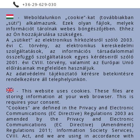
+36-29-629-030
ertekesites@styron.hu
- Weboldalunkon „cookie”-kat (továbbiakban
„süti”) alkalmazunk. Ezek olyan fájlok, melyek
export@styron.hu
információt tárolnak webes böngészőjében. Ehhez
az Ön hozzájárulása szükséges.
www.styron.hu
A „sütiket” az elektronikus hírközlésről szóló 2003.
évi C. törvény, az elektronikus kereskedelmi
szolgáltatások, az információs társadalommal
összefüggő szolgáltatások egyes kérdéseiről szóló
Important links
2001. évi CVIII. törvény, valamint az Európai Unió
előírásainak megfelelően használjuk.
O nas
Az adatvédelmi tájékoztató kérésre betekintésre
rendelkezésre áll telephelyünkön.
Dokumenty
Kontakt
- This website uses cookies. These files are
Kariera zawodowa
storing information at your web browser. This is
requires your consent.
"Cookies" are defined in the Privacy and Electronic
Communications (EC Directive) Regulations 2003 as
amended by the Privacy and Electronic
Communications (EC Directive) (Amendment)
Regulations 2011; Information Society Services,
CVIII. Act, and we are using in accordance with