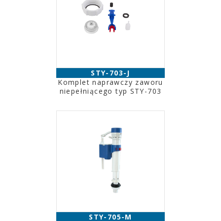
STY-703-J
Komplet naprawczy zaworu
niepełniącego typ STY-703
STY-705-M