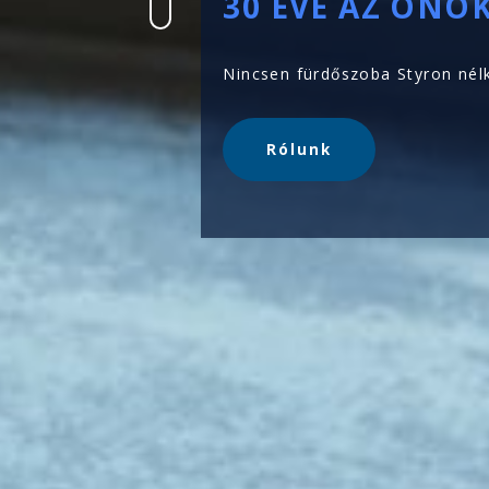
T
30 ÉVE AZ ÖNÖ
Nincsen fürdőszoba Styron nél
Rólunk