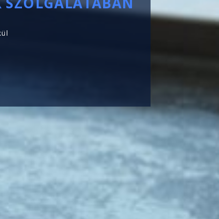
K SZOLGÁLATÁBAN
Fém-, vagy üve
Kettős golyós b
kül
Tovább