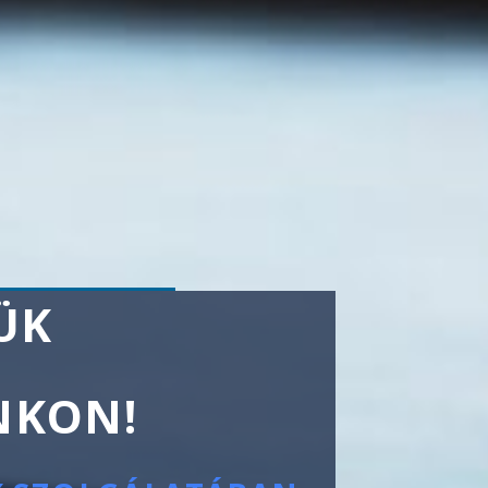
ÜK
ZUH
TÖKÉLE
NKON!
FÜRDŐ