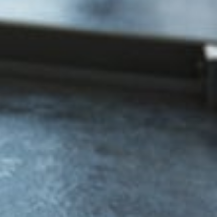
gfedrács típusokkal! 400 -1000 mm hosszúsággal!
űzzárral!