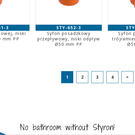
51-3
STY-652-3
STY
owej, niski
Syfon posadzkowy
Syfon 
0 mm PP
przepływowy, niski odpływ
trójramie
Ø50 mm PP
Ø5
1
2
3
4
>
No bathroom without Styron!