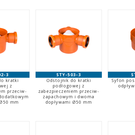
02-3
STY-503-3
S
o kratki
Odstojnik do kratki
Syfon pos
wej z
podłogowej z
odpły
em przeciw-
zabezpieczeniem przeciw-
 dodatkowym
zapachowym i dwoma
 Ø50 mm
dopływami Ø50 mm