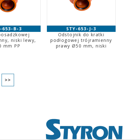
-653-B-3
STY-653-J-3
posadzkowej
Odstojnik do kratki
nny, niski lewy,
podłogowej trójramienny
0 mm PP
prawy Ø50 mm, niski
>>