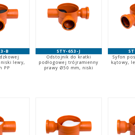
53-B
STY-653-J
ST
adzkowej
Odstojnik do kratki
Syfon pos
niski lewy,
podłogowej trójramienny
kątowy, 
m PP
prawy Ø50 mm, niski