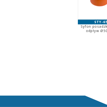
STY-6
Syfon posadzk
odpływ Ø5