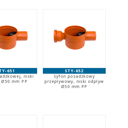
TY-651
STY-652
adzkowej, niski
Syfon posadzkowy
w Ø50 mm PP
przepływowy, niski odpływ
Ø50 mm PP