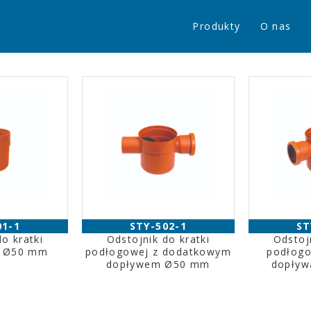
Produkty
O nas
01-1
STY-502-1
ST
o kratki
Odstojnik do kratki
Odstoj
j Ø50 mm
podłogowej z dodatkowym
podłog
dopływem Ø50 mm
dopły