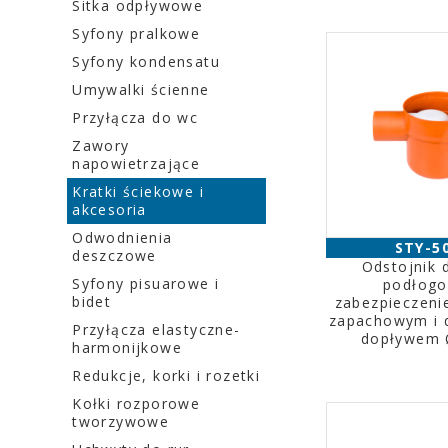
Sitka odpływowe
Syfony pralkowe
Syfony kondensatu
Umywalki ścienne
Przyłącza do wc
Zawory
napowietrzające
Kratki ściekowe i
akcesoria
Odwodnienia
STY-5
deszczowe
Odstojnik d
Syfony pisuarowe i
podłogo
bidet
zabezpieczeni
zapachowym i
Przyłącza elastyczne-
dopływem
harmonijkowe
Redukcje, korki i rozetki
Kołki rozporowe
tworzywowe