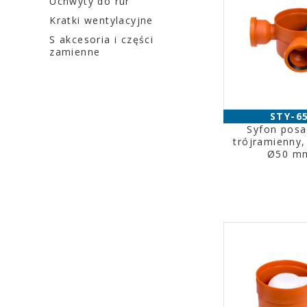
Uchwyty do rur
Kratki wentylacyjne
S akcesoria i części
zamienne
STY-6
Syfon pos
trójramienny, 
Ø50 m