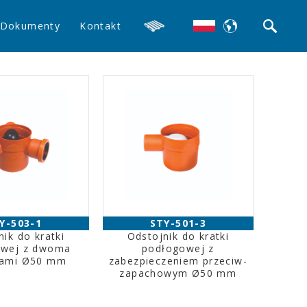
Dokumenty
Kontakt
Y-503-1
STY-501-3
nik do kratki
Odstojnik do kratki
owej z dwoma
podłogowej z
wami Ø50 mm
zabezpieczeniem przeciw-
zapachowym Ø50 mm