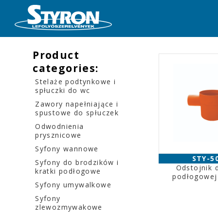
Product
categories:
Stelaże podtynkowe i
spłuczki do wc
Zawory napełniające i
spustowe do spłuczek
Odwodnienia
prysznicowe
Syfony wannowe
STY-5
Syfony do brodzików i
Odstojnik d
kratki podłogowe
podłogowe
Syfony umywalkowe
Syfony
zlewozmywakowe