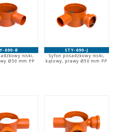
Y-690-B
STY-690-J
adzkowy niski,
Syfon posadzkowy niski,
lewy Ø50 mm PP
kątowy, prawy Ø50 mm PP