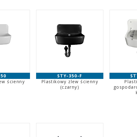
350
STY-350-F
ST
ew ścienny
Plastikowy zlew ścienny
Plast
(czarny)
gospodarc