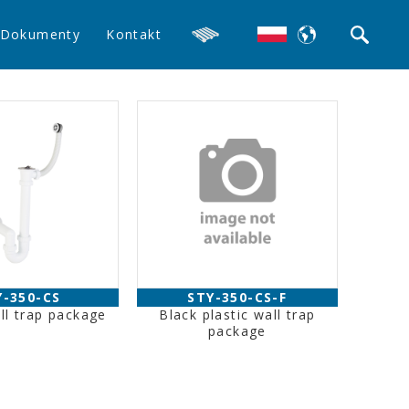
Dokumenty
Kontakt
Y-350-CS
STY-350-CS-F
all trap package
Black plastic wall trap
package