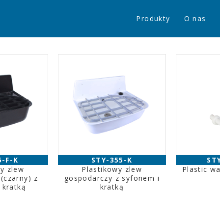
Produkty
O nas
5-F-K
STY-355-K
ST
wy zlew
Plastikowy zlew
Plastic w
(czarny) z
gospodarczy z syfonem i
 kratką
kratką