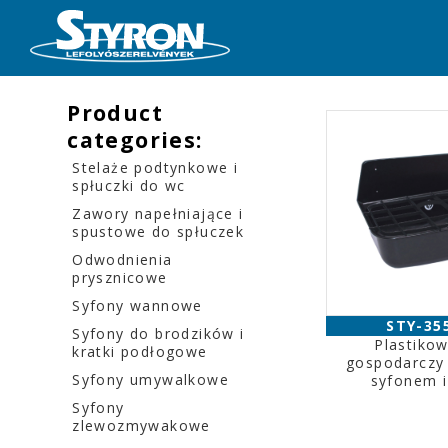
Product
categories:
Stelaże podtynkowe i
spłuczki do wc
Zawory napełniające i
spustowe do spłuczek
Odwodnienia
prysznicowe
Syfony wannowe
STY-35
Syfony do brodzików i
Plastiko
kratki podłogowe
gospodarczy 
Syfony umywalkowe
syfonem i
Syfony
zlewozmywakowe