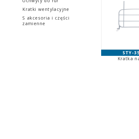
Uchwyty do rur
Kratki wentylacyjne
S akcesoria i części
zamienne
STY-3
Kratka n