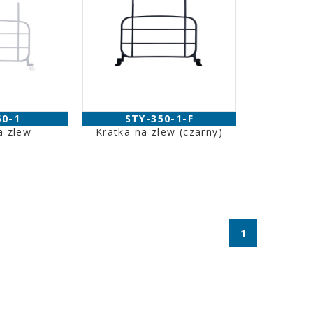
50-1
STY-350-1-F
a zlew
Kratka na zlew (czarny)
1