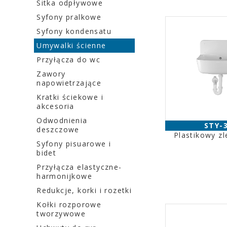
Sitka odpływowe
Syfony pralkowe
Syfony kondensatu
Umywalki ścienne
Przyłącza do wc
Zawory
napowietrzające
Kratki ściekowe i
akcesoria
Odwodnienia
STY-
deszczowe
Plastikowy zl
Syfony pisuarowe i
bidet
Przyłącza elastyczne-
harmonijkowe
Redukcje, korki i rozetki
Kołki rozporowe
tworzywowe