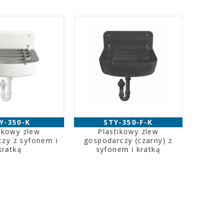
Y-350-K
STY-350-F-K
ikowy zlew
Plastikowy zlew
zy z syfonem i
gospodarczy (czarny) z
kratką
syfonem i kratką