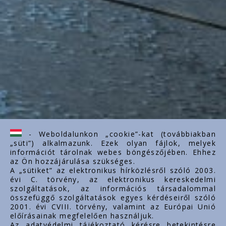
- Weboldalunkon „cookie”-kat (továbbiakban
„süti”) alkalmazunk. Ezek olyan fájlok, melyek
információt tárolnak webes böngészőjében. Ehhez
az Ön hozzájárulása szükséges.
A „sütiket” az elektronikus hírközlésről szóló 2003.
évi C. törvény, az elektronikus kereskedelmi
szolgáltatások, az információs társadalommal
összefüggő szolgáltatások egyes kérdéseiről szóló
2001. évi CVIII. törvény, valamint az Európai Unió
előírásainak megfelelően használjuk.
Az adatvédelmi tájékoztató kérésre betekintésre