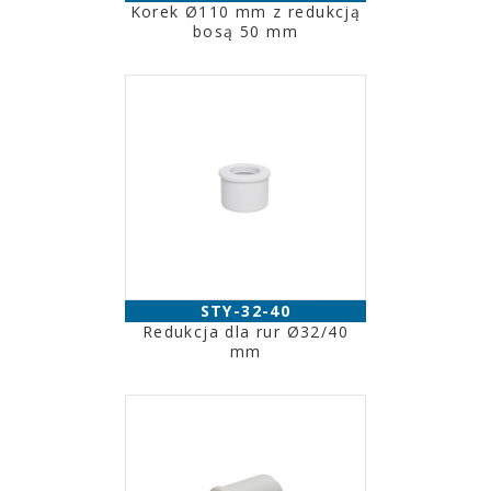
Korek Ø110 mm z redukcją
bosą 50 mm
STY-32-40
Redukcja dla rur Ø32/40
mm