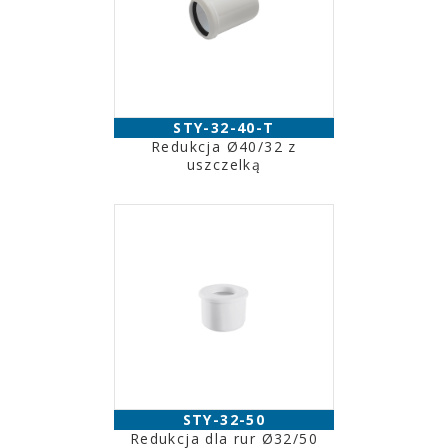
STY-32-40-T
Redukcja Ø40/32 z
uszczelką
STY-32-50
Redukcja dla rur Ø32/50