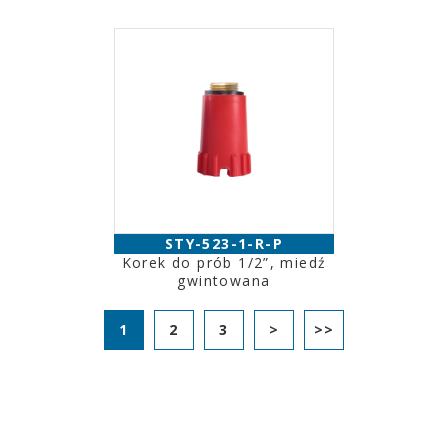
STY-523-1-R-P
Korek do prób 1/2”, miedź
gwintowana
1
2
3
>
>>