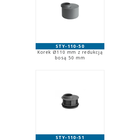
STY-110-50
Korek Ø110 mm z redukcją
bosą 50 mm
STY-110-51