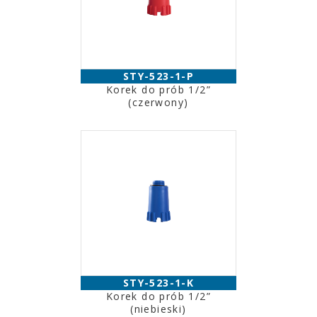
STY-523-1-P
Korek do prób 1/2”
(czerwony)
STY-523-1-K
Korek do prób 1/2”
(niebieski)