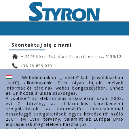
Skontaktuj się z nami
H-2243 Kóka, Zsámboki út Ipartelep hrsz. 0139/12.
+36-29-629-030
ertekesites@styron.hu
- Weboldalunkon „cookie”-kat (továbbiakban
„süti”) alkalmazunk. Ezek olyan fájlok, melyek
export@styron.hu
információt tárolnak webes böngészőjében. Ehhez
az Ön hozzájárulása szükséges.
www.styron.hu
A „sütiket” az elektronikus hírközlésről szóló 2003.
évi C. törvény, az elektronikus kereskedelmi
szolgáltatások, az információs társadalommal
összefüggő szolgáltatások egyes kérdéseiről szóló
Important links
2001. évi CVIII. törvény, valamint az Európai Unió
előírásainak megfelelően használjuk.
O nas