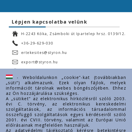
Lépjen kapcsolatba velünk
H-2243 Kóka, Zsámboki út Ipartelep hrsz. 0139/12.
+36-29-629-030
ertekesites@styron.hu
export@styron.hu
www.styron.hu
- Weboldalunkon „cookie”-kat (továbbiakban
„süti”) alkalmazunk. Ezek olyan fájlok, melyek
információt tárolnak webes böngészőjében. Ehhez
az Ön hozzájárulása szükséges.
Fontos linkek
A „sütiket” az elektronikus hírközlésről szóló 2003.
évi C. törvény, az elektronikus kereskedelmi
Rólunk
szolgáltatások, az információs társadalommal
Dokumentumok
összefüggő szolgáltatások egyes kérdéseiről szóló
2001. évi CVIII. törvény, valamint az Európai Unió
Kapcsolat
előírásainak megfelelően használjuk.
Karrier
Az adatvédelmi tájékoztató kérésre betekintésre