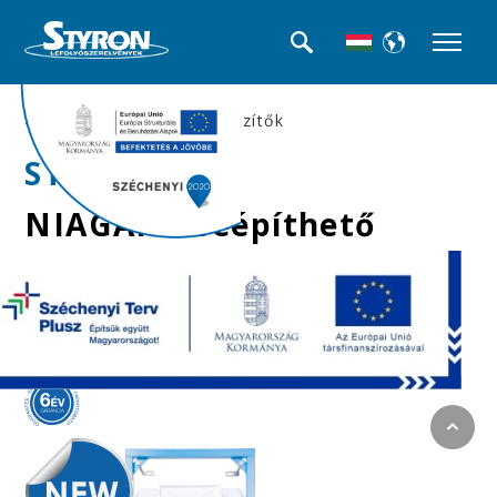
>>WC tartályok és kiegészítők
STY-740-M-2
NIAGARA beépíthető
WC tartály szagelszívó
ventilátorral és
csatlakozó idomokkal