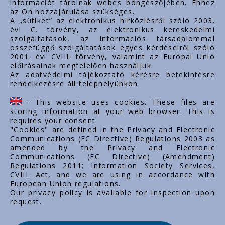
információt tárolnak webes böngészőjében. Ehhez
az Ön hozzájárulása szükséges.
Fontos linkek
A „sütiket” az elektronikus hírközlésről szóló 2003.
évi C. törvény, az elektronikus kereskedelmi
Rólunk
szolgáltatások, az információs társadalommal
Dokumentumok
összefüggő szolgáltatások egyes kérdéseiről szóló
2001. évi CVIII. törvény, valamint az Európai Unió
Kapcsolat
előírásainak megfelelően használjuk.
Karrier
Az adatvédelmi tájékoztató kérésre betekintésre
rendelkezésre áll telephelyünkön.
Cég adatok
Tárhely adatok
- This website uses cookies. These files are
Támogatások
storing information at your web browser. This is
requires your consent.
"Cookies" are defined in the Privacy and Electronic
Communications (EC Directive) Regulations 2003 as
amended by the Privacy and Electronic
Communications (EC Directive) (Amendment)
Regulations 2011; Information Society Services,
CVIII. Act, and we are using in accordance with
European Union regulations.
Our privacy policy is available for inspection upon
request.