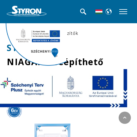
>>WC tartályok és kiegészítők
STY-740-M
NIAGARA beépíthető
WC tartály
szagelszívós
csatlakozással