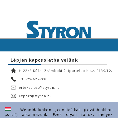
Lépjen kapcsolatba velünk
H-2243 Kóka, Zsámboki út Ipartelep hrsz. 0139/12.
+36-29-629-030
ertekesites@styron.hu
export@styron.hu
www.styron.hu
- Weboldalunkon „cookie”-kat (továbbiakban
„süti”) alkalmazunk. Ezek olyan fájlok, melyek