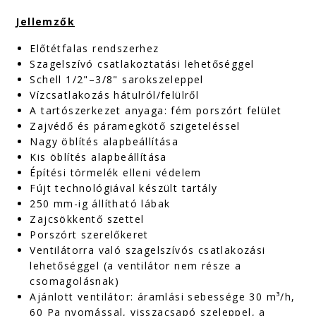
Jellemzők
Előtétfalas rendszerhez
Szagelszívó csatlakoztatási lehetőséggel
Schell 1/2"–3/8" sarokszeleppel
Vízcsatlakozás hátulról/felülről
A tartószerkezet anyaga: fém porszórt felület
Zajvédő és páramegkötő szigeteléssel
Nagy öblítés alapbeállítása
Kis öblítés alapbeállítása
Építési törmelék elleni védelem
Fújt technológiával készült tartály
250 mm-ig állítható lábak
Zajcsökkentő szettel
Porszórt szerelőkeret
Ventilátorra való szagelszívós csatlakozási
lehetőséggel (a ventilátor nem része a
csomagolásnak)
Ajánlott ventilátor: áramlási sebessége 30 m³/h,
60 Pa nyomással, visszacsapó szeleppel, a