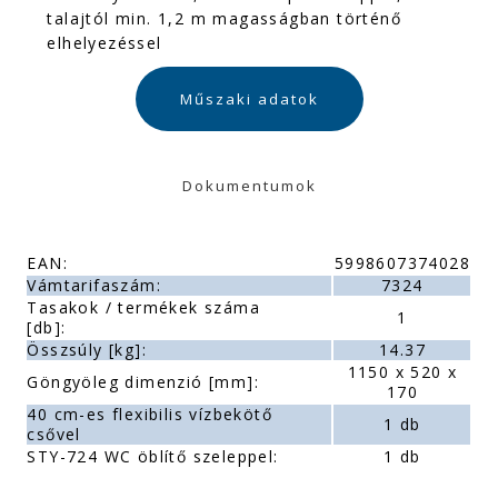
talajtól min. 1,2 m magasságban történő
elhelyezéssel
Műszaki adatok
Dokumentumok
EAN:
5998607374028
Vámtarifaszám:
7324
Tasakok / termékek száma
1
[db]:
Összsúly [kg]:
14.37
1150 x 520 x
Göngyöleg dimenzió [mm]:
170
40 cm-es flexibilis vízbekötő
1 db
csővel
STY-724 WC öblítő szeleppel:
1 db