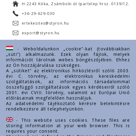
H-2243 Kóka, Zsámboki út Ipartelep hrsz. 0139/12.
+36-29-629-030
ertekesites@styron.hu
export@styron.hu
www.styron.hu
- Weboldalunkon „cookie”-kat (továbbiakban
„süti”) alkalmazunk. Ezek olyan fájlok, melyek
információt tárolnak webes böngészőjében. Ehhez
az Ön hozzájárulása szükséges.
Fontos linkek
A „sütiket” az elektronikus hírközlésről szóló 2003.
évi C. törvény, az elektronikus kereskedelmi
Rólunk
szolgáltatások, az információs társadalommal
Dokumentumok
összefüggő szolgáltatások egyes kérdéseiről szóló
2001. évi CVIII. törvény, valamint az Európai Unió
Kapcsolat
előírásainak megfelelően használjuk.
Karrier
Az adatvédelmi tájékoztató kérésre betekintésre
rendelkezésre áll telephelyünkön.
Cég adatok
Tárhely adatok
- This website uses cookies. These files are
Támogatások
storing information at your web browser. This is
requires your consent.