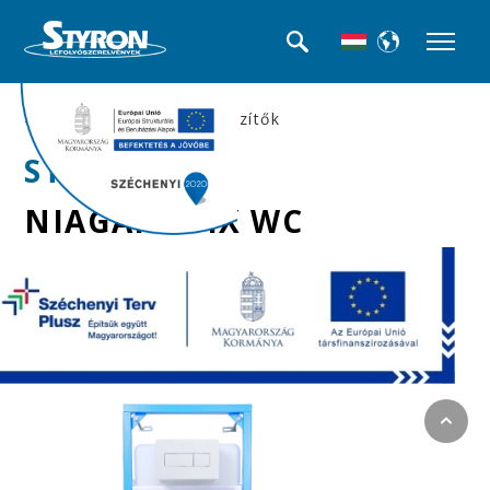
>>WC tartályok és kiegészítők
STY-740-A
NIAGARA FIX WC
tartály + fehér
szögletes nyomólap