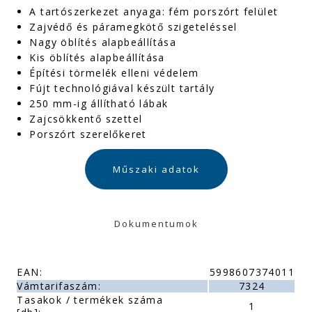
A tartószerkezet anyaga: fém porszórt felület
Zajvédő és páramegkötő szigeteléssel
Nagy öblítés alapbeállítása
Kis öblítés alapbeállítása
Építési törmelék elleni védelem
Fújt technológiával készült tartály
250 mm-ig állítható lábak
Zajcsökkentő szettel
Porszórt szerelőkeret
Műszaki adatok
Dokumentumok
EAN:
5998607374011
Vámtarifaszám:
7324
Tasakok / termékek száma
1