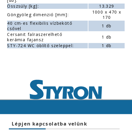
[db]:
Összsúly [kg]:
13.329
1000 x 470 x
Göngyöleg dimenzió [mm]:
170
40 cm-es flexibilis vízbekötő
1 db
csővel
Cersanit falraszerelhető
1 db
kerámia fajansz
STY-724 WC öblítő szeleppel:
1 db
Lépjen kapcsolatba velünk