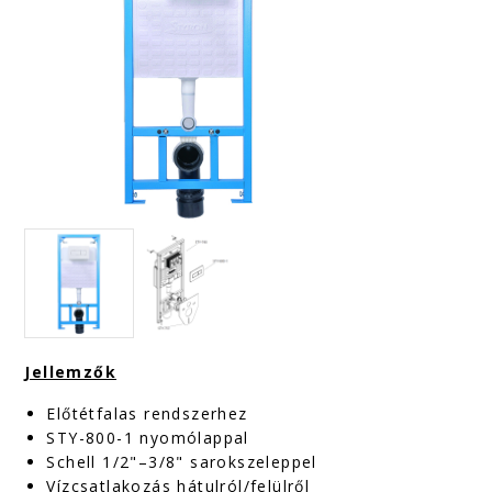
Jellemzők
Előtétfalas rendszerhez
STY-800-1 nyomólappal
Schell 1/2"–3/8" sarokszeleppel
Vízcsatlakozás hátulról/felülről