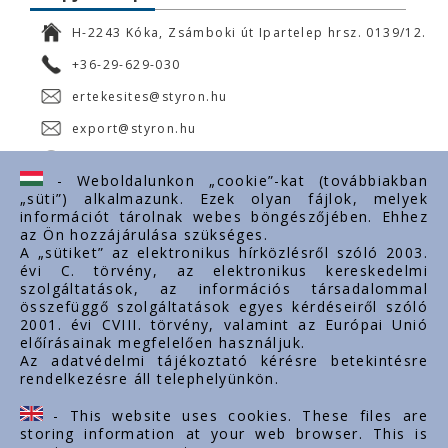
H-2243 Kóka, Zsámboki út Ipartelep hrsz. 0139/12.
+36-29-629-030
ertekesites@styron.hu
export@styron.hu
www.styron.hu
- Weboldalunkon „cookie”-kat (továbbiakban
„süti”) alkalmazunk. Ezek olyan fájlok, melyek
információt tárolnak webes böngészőjében. Ehhez
az Ön hozzájárulása szükséges.
Fontos linkek
A „sütiket” az elektronikus hírközlésről szóló 2003.
évi C. törvény, az elektronikus kereskedelmi
Rólunk
szolgáltatások, az információs társadalommal
Dokumentumok
összefüggő szolgáltatások egyes kérdéseiről szóló
2001. évi CVIII. törvény, valamint az Európai Unió
Kapcsolat
előírásainak megfelelően használjuk.
Karrier
Az adatvédelmi tájékoztató kérésre betekintésre
rendelkezésre áll telephelyünkön.
Cég adatok
Tárhely adatok
- This website uses cookies. These files are
Támogatások
storing information at your web browser. This is