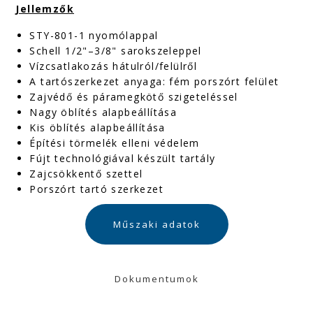
Jellemzők
STY-801-1 nyomólappal
Schell 1/2"–3/8" sarokszeleppel
Vízcsatlakozás hátulról/felülről
A tartószerkezet anyaga: fém porszórt felület
Zajvédő és páramegkötő szigeteléssel
Nagy öblítés alapbeállítása
Kis öblítés alapbeállítása
Építési törmelék elleni védelem
Fújt technológiával készült tartály
Zajcsökkentő szettel
Porszórt tartó szerkezet
Műszaki adatok
Dokumentumok