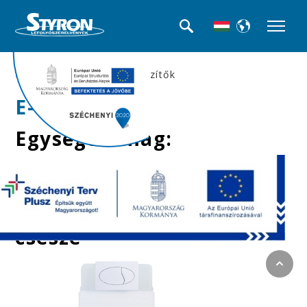
>>WC tartályok és kiegészítők
E-01
Egységcsomag:
NIAGARA WC tartály +
fehér szögletes
nyomólap + fali WC
csésze