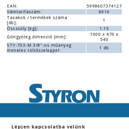
EAN:
5998607374127
Vámtarifaszám:
6910
Tasakok / termékek száma
1
[db]:
Összsúly [kg]:
1.15
1000 x 470 x
Göngyöleg dimenzió [mm]:
540
STY-703-M 3/8"-os műanyag
1 db
menetes töltőszeleppel:
Lépjen kapcsolatba velünk