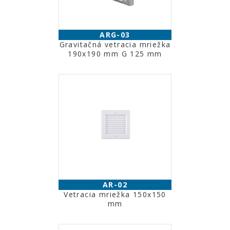
ARG-03
Gravitačná vetracia mriežka
190x190 mm G 125 mm
AR-02
Vetracia mriežka 150x150
mm