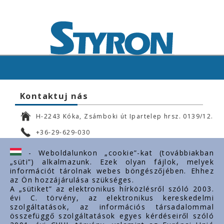
Kontaktuj nás
H-2243 Kóka, Zsámboki út Ipartelep hrsz. 0139/12.
+36-29-629-030
ertekesites@styron.hu
- Weboldalunkon „cookie”-kat (továbbiakban
„süti”) alkalmazunk. Ezek olyan fájlok, melyek
export@styron.hu
információt tárolnak webes böngészőjében. Ehhez
az Ön hozzájárulása szükséges.
www.styron.hu
A „sütiket” az elektronikus hírközlésről szóló 2003.
évi C. törvény, az elektronikus kereskedelmi
szolgáltatások, az információs társadalommal
összefüggő szolgáltatások egyes kérdéseiről szóló
Doležité linky