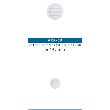
ARK-03
Vetracia mriežka so sieťkou
pr.140 mm