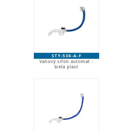
STY-536-A-F
Vanový sifon automat -
biela plast