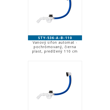
STY-536-A-B-110
Vanový sifon automat -
pochrómovaný, čierna
plast, predlžený 110 cm