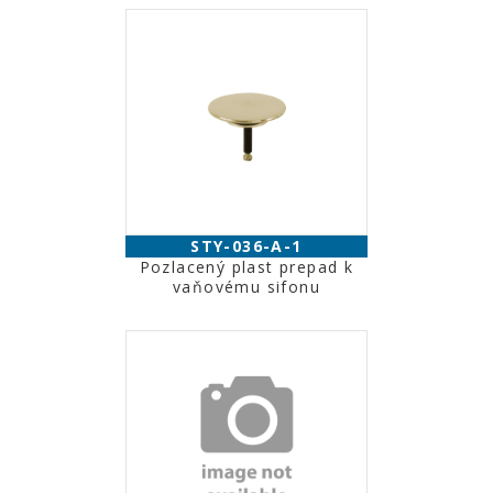
STY-036-A-1
Pozlacený plast prepad k
vaňovému sifonu