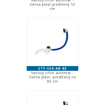
Vanový sifon automat -
čierna plast predlžený 53
cm
STY-536-AB-83
Vanový sifon automat -
čierna plast, predlžený na
83 cm