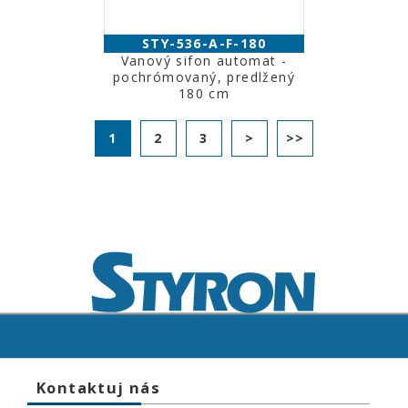
STY-536-A-F-180
Vanový sifon automat -
pochrómovaný, predlžený
180 cm
1
2
3
>
>>
Kontaktuj nás