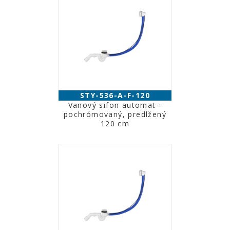
STY-536-A-F-120
Vanový sifon automat -
pochrómovaný, predlžený
120 cm