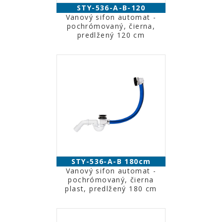
STY-536-A-B-120
Vanový sifon automat -
pochrómovaný, čierna,
predlžený 120 cm
STY-536-A-B 180cm
Vanový sifon automat -
pochrómovaný, čierna
plast, predlžený 180 cm