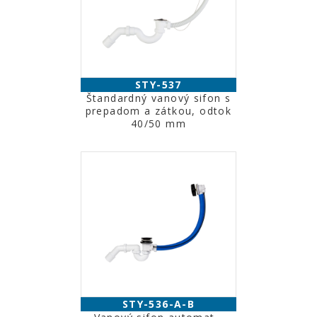
STY-537
Štandardný vanový sifon s
prepadom a zátkou, odtok
40/50 mm
STY-536-A-B