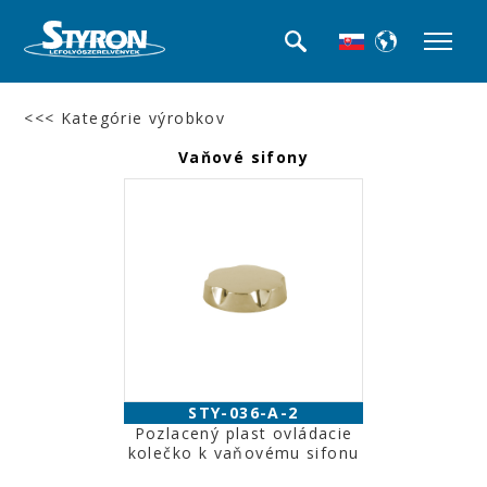
<<< Kategórie výrobkov
Vaňové sifony
STY-036-A-2
Pozlacený plast ovládacie
kolečko k vaňovému sifonu