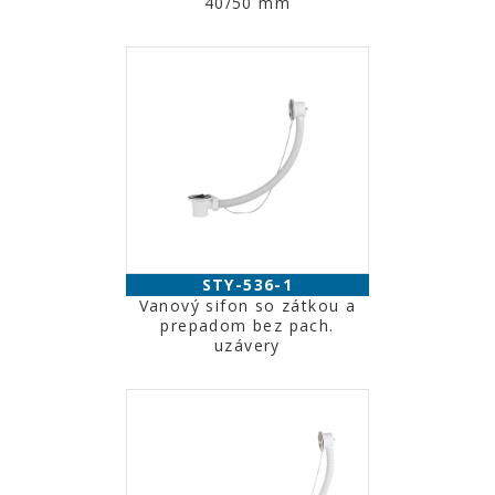
40/50 mm
STY-536-1
Vanový sifon so zátkou a
prepadom bez pach.
uzávery