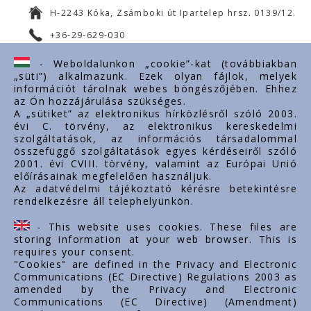
H-2243 Kóka, Zsámboki út Ipartelep hrsz. 0139/12.
+36-29-629-030
ertekesites@styron.hu
- Weboldalunkon „cookie”-kat (továbbiakban
„süti”) alkalmazunk. Ezek olyan fájlok, melyek
export@styron.hu
információt tárolnak webes böngészőjében. Ehhez
az Ön hozzájárulása szükséges.
www.styron.hu
A „sütiket” az elektronikus hírközlésről szóló 2003.
évi C. törvény, az elektronikus kereskedelmi
szolgáltatások, az információs társadalommal
összefüggő szolgáltatások egyes kérdéseiről szóló
Doležité linky
2001. évi CVIII. törvény, valamint az Európai Unió
előírásainak megfelelően használjuk.
O nás
Az adatvédelmi tájékoztató kérésre betekintésre
rendelkezésre áll telephelyünkön.
Dokumenty
Kontakt
- This website uses cookies. These files are
Kariéra
storing information at your web browser. This is
requires your consent.
"Cookies" are defined in the Privacy and Electronic
Communications (EC Directive) Regulations 2003 as
amended by the Privacy and Electronic
Communications (EC Directive) (Amendment)