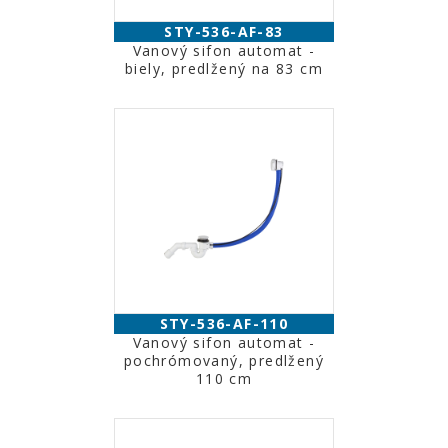
STY-536-AF-83
Vanový sifon automat -
biely, predlžený na 83 cm
STY-536-AF-110
Vanový sifon automat -
pochrómovaný, predlžený
110 cm