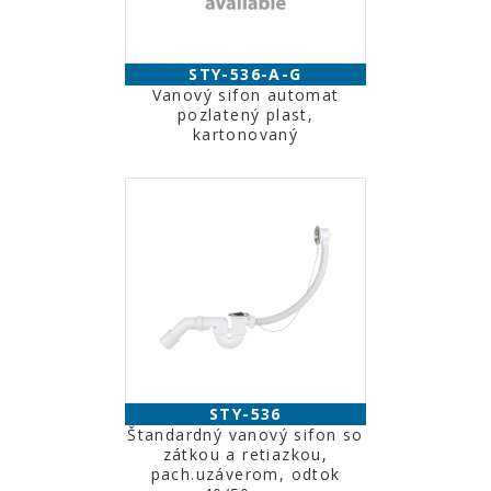
STY-536-A-G
Vanový sifon automat
pozlatený plast,
kartonovaný
STY-536
Štandardný vanový sifon so
zátkou a retiazkou,
pach.uzáverom, odtok