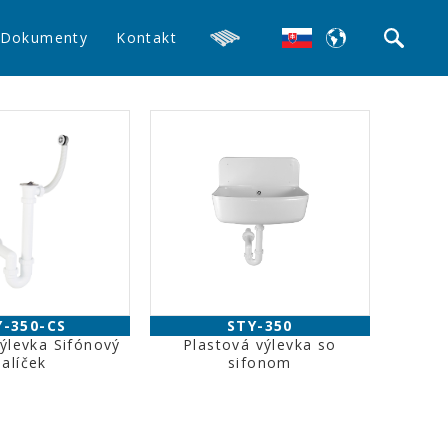
Dokumenty
Kontakt
Y-350-CS
STY-350
ýlevka Sifónový
Plastová výlevka so
balíček
sifonom