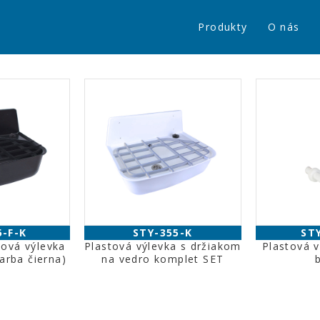
Produkty
O nás
5-F-K
STY-355-K
ST
tová výlevka
Plastová výlevka s držiakom
Plastová v
farba čierna)
na vedro komplet SET