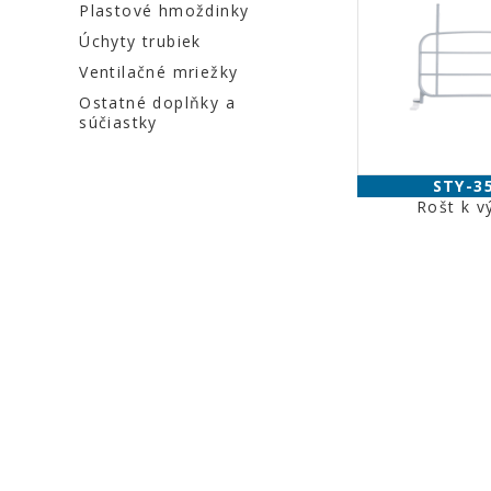
Plastové hmoždinky
Úchyty trubiek
Ventilačné mriežky
Ostatné doplňky a
súčiastky
STY-3
Rošt k v