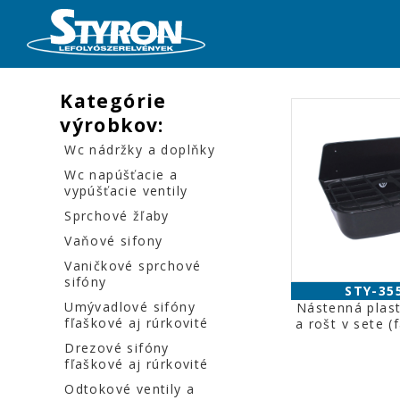
Kategórie
výrobkov:
Wc nádržky a doplňky
Wc napúšťacie a
vypúšťacie ventily
Sprchové žľaby
Vaňové sifony
Vaničkové sprchové
sifóny
STY-35
Umývadlové sifóny
Nástenná plas
fľaškové aj rúrkovité
a rošt v sete (
Drezové sifóny
fľaškové aj rúrkovité
Odtokové ventily a