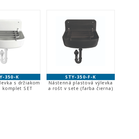
Y-350-K
STY-350-F-K
levka s držiakom
Nástenná plastová výlevka
o komplet SET
a rošt v sete (farba čierna)