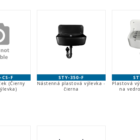
-CS-F
STY-350-F
ST
ček (Čierny
Nástenná plastová výlevka -
Plastová vý
ýlevka)
čierna
na vedr