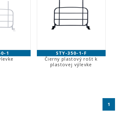
50-1
STY-350-1-F
ýlevke
Čierny plastový rošt k
plastovej výlevke
1