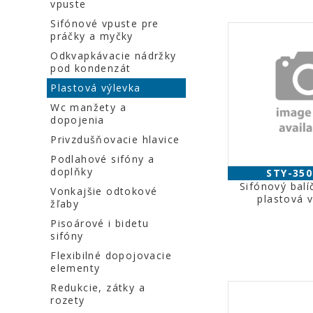
vpuste
Sifónové vpuste pre
práčky a myčky
Odkvapkávacie nádržky
pod kondenzát
Plastová výlevka
Wc manžety a
dopojenia
Privzdušňovacie hlavice
Podlahové sifóny a
doplňky
STY-350
Sifónový balí
Vonkajšie odtokové
plastová v
žľaby
Pisoárové i bidetu
sifóny
Flexibilné dopojovacie
elementy
Redukcie, zátky a
rozety