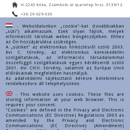
H-2243 Kóka, Zsámboki út Ipartelep hrsz. 0139/12.
+36-29-629-030
ertekesites@styron.hu
- Weboldalunkon „cookie”-kat (továbbiakban
„süti”) alkalmazunk. Ezek olyan fájlok, melyek
export@styron.hu
információt tárolnak webes böngészőjében. Ehhez
az Ön hozzájárulása szükséges.
www.styron.hu
A „sütiket” az elektronikus hírközlésről szóló 2003.
évi C. törvény, az elektronikus kereskedelmi
szolgáltatások, az információs társadalommal
összefüggő szolgáltatások egyes kérdéseiről szóló
Doležité linky
2001. évi CVIII. törvény, valamint az Európai Unió
előírásainak megfelelően használjuk.
O nás
Az adatvédelmi tájékoztató kérésre betekintésre
rendelkezésre áll telephelyünkön.
Dokumenty
Kontakt
- This website uses cookies. These files are
Kariéra
storing information at your web browser. This is
requires your consent.
"Cookies" are defined in the Privacy and Electronic
Communications (EC Directive) Regulations 2003 as
amended by the Privacy and Electronic
Communications (EC Directive) (Amendment)