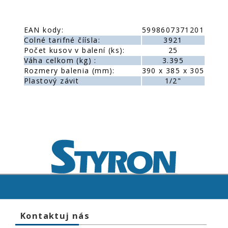
EAN kody:
5998607371201
Colné tarifné číísla:
3921
Počet kusov v balení (ks):
25
Váha celkom (kg) :
3.395
Rozmery balenia (mm):
390 x 385 x 305
Plastový závit
1/2"
Kontaktuj nás