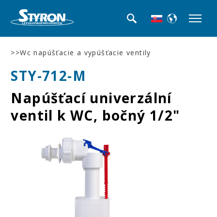
>>Wc napúšťacie a vypúšťacie ventily
STY-712-M
Napúšťací univerzální
ventil k WC, bočný 1/2"