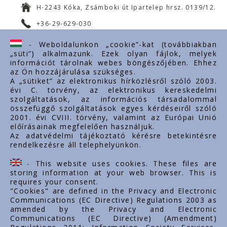
H-2243 Kóka, Zsámboki út Ipartelep hrsz. 0139/12.
+36-29-629-030
ertekesites@styron.hu
- Weboldalunkon „cookie”-kat (továbbiakban
„süti”) alkalmazunk. Ezek olyan fájlok, melyek
export@styron.hu
információt tárolnak webes böngészőjében. Ehhez
az Ön hozzájárulása szükséges.
www.styron.hu
A „sütiket” az elektronikus hírközlésről szóló 2003.
évi C. törvény, az elektronikus kereskedelmi
szolgáltatások, az információs társadalommal
összefüggő szolgáltatások egyes kérdéseiről szóló
Doležité linky
2001. évi CVIII. törvény, valamint az Európai Unió
előírásainak megfelelően használjuk.
O nás
Az adatvédelmi tájékoztató kérésre betekintésre
rendelkezésre áll telephelyünkön.
Dokumenty
Kontakt
- This website uses cookies. These files are
Kariéra
storing information at your web browser. This is
requires your consent.
"Cookies" are defined in the Privacy and Electronic
Communications (EC Directive) Regulations 2003 as
amended by the Privacy and Electronic
Communications (EC Directive) (Amendment)