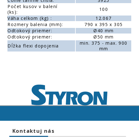
Colné tarifné číísla:
3925
Počet kusov v balení
100
(ks):
Váha celkom (kg) :
12.067
Rozmery balenia (mm):
790 x 395 x 305
Odtokový priemer:
Ø40 mm
Odtokový priemer:
Ø50 mm
min. 375 - max. 900
Dĺžka flexi dopojenia
mm
Kontaktuj nás