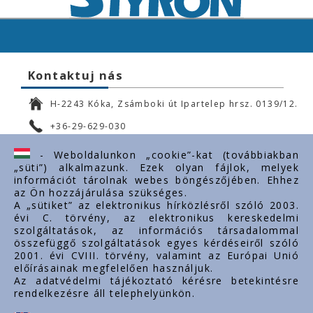
Kontaktuj nás
H-2243 Kóka, Zsámboki út Ipartelep hrsz. 0139/12.
+36-29-629-030
ertekesites@styron.hu
- Weboldalunkon „cookie”-kat (továbbiakban
„süti”) alkalmazunk. Ezek olyan fájlok, melyek
export@styron.hu
információt tárolnak webes böngészőjében. Ehhez
az Ön hozzájárulása szükséges.
www.styron.hu
A „sütiket” az elektronikus hírközlésről szóló 2003.
évi C. törvény, az elektronikus kereskedelmi
szolgáltatások, az információs társadalommal
összefüggő szolgáltatások egyes kérdéseiről szóló
Doležité linky
2001. évi CVIII. törvény, valamint az Európai Unió
előírásainak megfelelően használjuk.
O nás
Az adatvédelmi tájékoztató kérésre betekintésre
rendelkezésre áll telephelyünkön.
Dokumenty
Kontakt