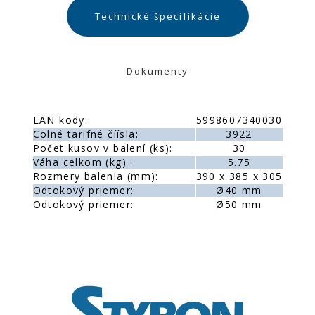
Technické špecifikácie
Dokumenty
EAN kody:
5998607340030
Colné tarifné číísla:
3922
Počet kusov v balení (ks):
30
Váha celkom (kg) :
5.75
Rozmery balenia (mm):
390 x 385 x 305
Odtokový priemer:
Ø40 mm
Odtokový priemer:
Ø50 mm