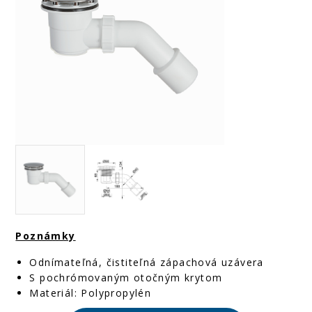
Poznámky
Odnímateľná, čistiteľná zápachová uzávera
S pochrómovaným otočným krytom
Materiál: Polypropylén