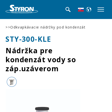
>>Odkvapkávacie nádržky pod kondenzát
STY-300-KLE
Nádržka pre
kondenzát vody so
záp.uzáverom