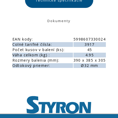
Technické špecifikácie
Dokumenty
EAN kody:
5998607330024
Colné tarifné číísla:
3917
Počet kusov v balení (ks):
45
Váha celkom (kg) :
4.95
Rozmery balenia (mm):
390 x 385 x 305
Odtokový priemer:
Ø32 mm