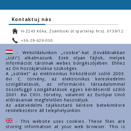
Kontaktuj nás
H-2243 Kóka, Zsámboki út Ipartelep hrsz. 0139/12.
+36-29-629-030
ertekesites@styron.hu
- Weboldalunkon „cookie”-kat (továbbiakban
„süti”) alkalmazunk. Ezek olyan fájlok, melyek
export@styron.hu
információt tárolnak webes böngészőjében. Ehhez
az Ön hozzájárulása szükséges.
www.styron.hu
A „sütiket” az elektronikus hírközlésről szóló 2003.
évi C. törvény, az elektronikus kereskedelmi
szolgáltatások, az információs társadalommal
összefüggő szolgáltatások egyes kérdéseiről szóló
Doležité linky
2001. évi CVIII. törvény, valamint az Európai Unió
előírásainak megfelelően használjuk.
O nás
Az adatvédelmi tájékoztató kérésre betekintésre
rendelkezésre áll telephelyünkön.
Dokumenty
Kontakt
- This website uses cookies. These files are
Kariéra
storing information at your web browser. This is