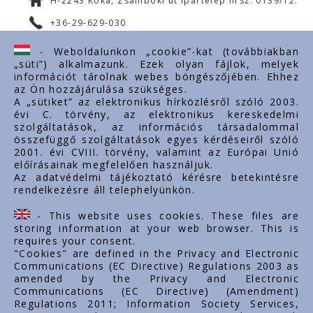
H-2243 Kóka, Zsámboki út Ipartelep hrsz. 0139/12.
+36-29-629-030
ertekesites@styron.hu
- Weboldalunkon „cookie”-kat (továbbiakban
„süti”) alkalmazunk. Ezek olyan fájlok, melyek
export@styron.hu
információt tárolnak webes böngészőjében. Ehhez
az Ön hozzájárulása szükséges.
www.styron.hu
A „sütiket” az elektronikus hírközlésről szóló 2003.
évi C. törvény, az elektronikus kereskedelmi
szolgáltatások, az információs társadalommal
összefüggő szolgáltatások egyes kérdéseiről szóló
Важные ссылки
2001. évi CVIII. törvény, valamint az Európai Unió
előírásainak megfelelően használjuk.
О нас
Az adatvédelmi tájékoztató kérésre betekintésre
rendelkezésre áll telephelyünkön.
Документы
Контакт
- This website uses cookies. These files are
Карьера
storing information at your web browser. This is
requires your consent.
"Cookies" are defined in the Privacy and Electronic
Communications (EC Directive) Regulations 2003 as
amended by the Privacy and Electronic
Communications (EC Directive) (Amendment)
Regulations 2011; Information Society Services,