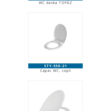
WC daska TOPÁZ
STY-550-21
Capac WC, copii