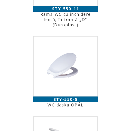
STY-550-11
Ramă WC cu închidere
lentă, în formă „D”
(Duroplast)
STY-550-8
WC daska OPÁL