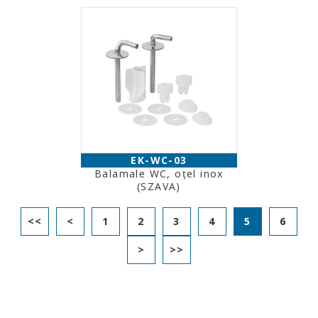
EK-WC-03
Balamale WC, oţel inox
(SZAVA)
<<
<
1
2
3
4
5
6
>
>>