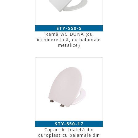
STY-550-5
Ramă WC DUNA (cu
închidere lină, cu balamale
metalice)
STY-550-17
Capac de toaletă din
duroplast cu balamale din