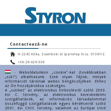
Contactează-ne
H-2243 Kóka, Zsámboki út Ipartelep hrsz. 0139/12.
+36-29-629-030
ertekesites@styron.hu
- Weboldalunkon „cookie”-kat (továbbiakban
„süti”) alkalmazunk. Ezek olyan fájlok, melyek
export@styron.hu
információt tárolnak webes böngészőjében. Ehhez
az Ön hozzájárulása szükséges.
www.styron.hu
A „sütiket” az elektronikus hírközlésről szóló 2003.
évi C. törvény, az elektronikus kereskedelmi
szolgáltatások, az információs társadalommal
összefüggő szolgáltatások egyes kérdéseiről szóló
Linkuri importante
2001. évi CVIII. törvény, valamint az Európai Unió