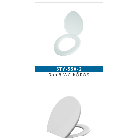
STY-550-2
Ramă WC KŐRÖS