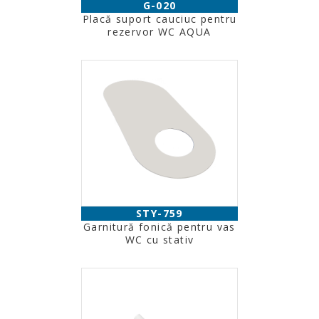
G-020
Placă suport cauciuc pentru
rezervor WC AQUA
STY-759
Garnitură fonică pentru vas
WC cu stativ