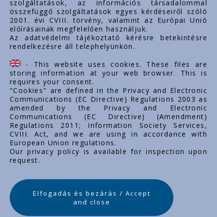
szolgáltatások, az információs társadalommal
összefüggő szolgáltatások egyes kérdéseiről szóló
Linkuri importante
2001. évi CVIII. törvény, valamint az Európai Unió
előírásainak megfelelően használjuk.
Despre noi
Az adatvédelmi tájékoztató kérésre betekintésre
rendelkezésre áll telephelyünkön.
Documente
Contact
- This website uses cookies. These files are
Carieră
storing information at your web browser. This is
requires your consent.
"Cookies" are defined in the Privacy and Electronic
Communications (EC Directive) Regulations 2003 as
amended by the Privacy and Electronic
Communications (EC Directive) (Amendment)
Regulations 2011; Information Society Services,
CVIII. Act, and we are using in accordance with
European Union regulations.
Our privacy policy is available for inspection upon
request.
Elfogadás és bezárás / Accept
and close