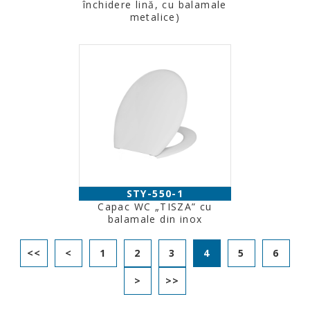
închidere lină, cu balamale
metalice)
STY-550-1
Capac WC „TISZA” cu
balamale din inox
<<
<
1
2
3
4
5
6
>
>>