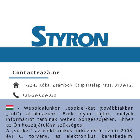
Contactează-ne
H-2243 Kóka, Zsámboki út Ipartelep hrsz. 0139/12.
+36-29-629-030
ertekesites@styron.hu
- Weboldalunkon „cookie”-kat (továbbiakban
„süti”) alkalmazunk. Ezek olyan fájlok, melyek
export@styron.hu
információt tárolnak webes böngészőjében. Ehhez
az Ön hozzájárulása szükséges.
www.styron.hu
A „sütiket” az elektronikus hírközlésről szóló 2003.
évi C. törvény, az elektronikus kereskedelmi