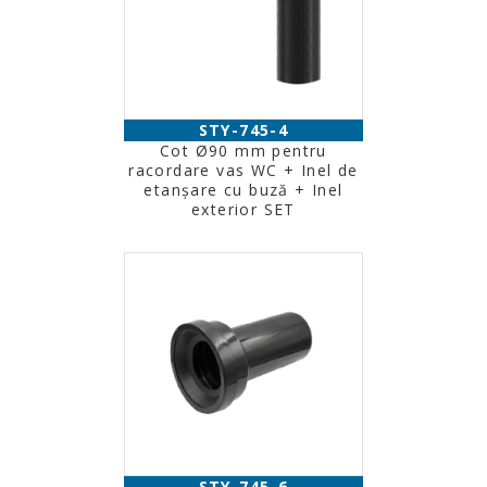
STY-745-4
Cot Ø90 mm pentru
racordare vas WC + Inel de
etanşare cu buză + Inel
exterior SET
STY-745-6