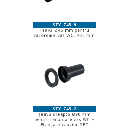
STY-745-9
Ţeavă Ø45 mm pentru
racordare vas WC, 400 mm
STY-745-2
Ţeavă dreaptă Ø90 mm
pentru racordare vas WC +
Etanşare cauciuc SET