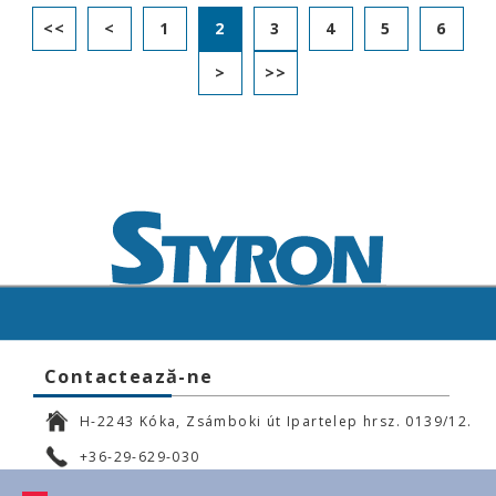
<<
<
1
2
3
4
5
6
>
>>
Contactează-ne
H-2243 Kóka, Zsámboki út Ipartelep hrsz. 0139/12.
+36-29-629-030
ertekesites@styron.hu