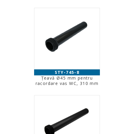
STY-745-8
Ţeavă Ø45 mm pentru
racordare vas WC, 310 mm