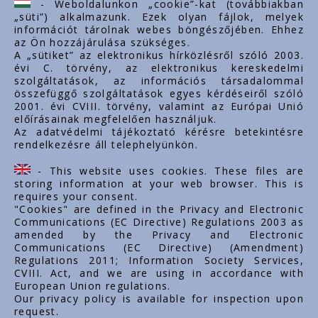
- Weboldalunkon „cookie”-kat (továbbiakban
„süti”) alkalmazunk. Ezek olyan fájlok, melyek
export@styron.hu
információt tárolnak webes böngészőjében. Ehhez
az Ön hozzájárulása szükséges.
www.styron.hu
A „sütiket” az elektronikus hírközlésről szóló 2003.
évi C. törvény, az elektronikus kereskedelmi
szolgáltatások, az információs társadalommal
összefüggő szolgáltatások egyes kérdéseiről szóló
Linkuri importante
2001. évi CVIII. törvény, valamint az Európai Unió
előírásainak megfelelően használjuk.
Despre noi
Az adatvédelmi tájékoztató kérésre betekintésre
rendelkezésre áll telephelyünkön.
Documente
Contact
- This website uses cookies. These files are
Carieră
storing information at your web browser. This is
requires your consent.
"Cookies" are defined in the Privacy and Electronic
Communications (EC Directive) Regulations 2003 as
amended by the Privacy and Electronic
Communications (EC Directive) (Amendment)
Regulations 2011; Information Society Services,
CVIII. Act, and we are using in accordance with
European Union regulations.
Our privacy policy is available for inspection upon
request.