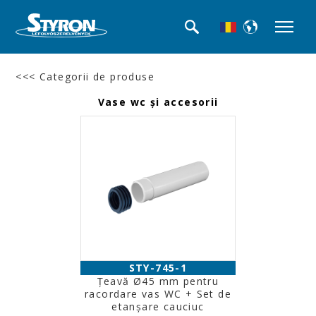
<<< Categorii de produse
Vase wc şi accesorii
STY-745-1
Ţeavă Ø45 mm pentru
racordare vas WC + Set de
etanşare cauciuc