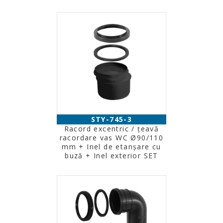
STY-745-3
Racord excentric / ţeavă
racordare vas WC Ø90/110
mm + Inel de etanşare cu
buză + Inel exterior SET