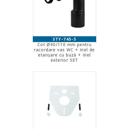
STY-745-5
Cot Ø90/110 mm pentru
racordare vas WC + Inel de
etanşare cu buză + Inel
exterior SET