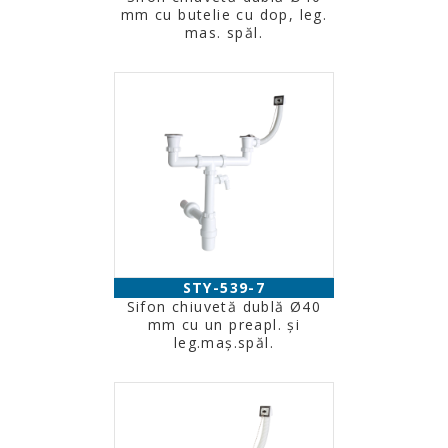
mm cu butelie cu dop, leg.
mas. spăl.
STY-539-7
Sifon chiuvetă dublă Ø40
mm cu un preapl. şi
leg.maş.spăl.