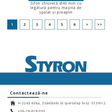
Sifon chiuvetă Ø40 mm cu
legătură pentru maşină de
spălat şi preaplin
1
2
3
4
5
6
>
>>
Contactează-ne
H-2243 Kóka, Zsámboki út Ipartelep hrsz. 0139/12.
+36-29-629-030