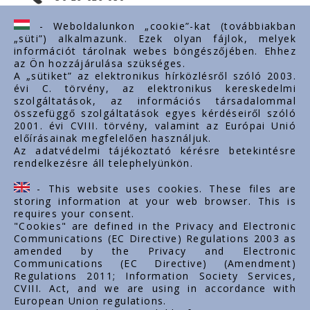
ertekesites@styron.hu
- Weboldalunkon „cookie”-kat (továbbiakban
„süti”) alkalmazunk. Ezek olyan fájlok, melyek
export@styron.hu
információt tárolnak webes böngészőjében. Ehhez
az Ön hozzájárulása szükséges.
www.styron.hu
A „sütiket” az elektronikus hírközlésről szóló 2003.
évi C. törvény, az elektronikus kereskedelmi
szolgáltatások, az információs társadalommal
összefüggő szolgáltatások egyes kérdéseiről szóló
Linkuri importante
2001. évi CVIII. törvény, valamint az Európai Unió
előírásainak megfelelően használjuk.
Despre noi
Az adatvédelmi tájékoztató kérésre betekintésre
rendelkezésre áll telephelyünkön.
Documente
Contact
- This website uses cookies. These files are
Carieră
storing information at your web browser. This is
requires your consent.
"Cookies" are defined in the Privacy and Electronic
Communications (EC Directive) Regulations 2003 as
amended by the Privacy and Electronic
Communications (EC Directive) (Amendment)
Regulations 2011; Information Society Services,
CVIII. Act, and we are using in accordance with
European Union regulations.