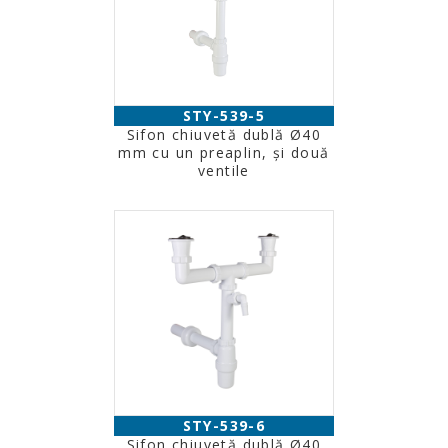
STY-539-5
Sifon chiuvetă dublă Ø40
mm cu un preaplin, şi două
ventile
STY-539-6
Sifon chiuvetă dublă Ø40