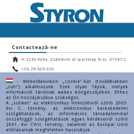
Contactează-ne
H-2243 Kóka, Zsámboki út Ipartelep hrsz. 0139/12.
+36-29-629-030
ertekesites@styron.hu
- Weboldalunkon „cookie”-kat (továbbiakban
„süti”) alkalmazunk. Ezek olyan fájlok, melyek
export@styron.hu
információt tárolnak webes böngészőjében. Ehhez
az Ön hozzájárulása szükséges.
www.styron.hu
A „sütiket” az elektronikus hírközlésről szóló 2003.
évi C. törvény, az elektronikus kereskedelmi
szolgáltatások, az információs társadalommal
összefüggő szolgáltatások egyes kérdéseiről szóló
Linkuri importante
2001. évi CVIII. törvény, valamint az Európai Unió
előírásainak megfelelően használjuk.
Despre noi