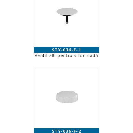
STY-036-F-1
Ventil alb pentru sifon cadă
STY-036-F-2