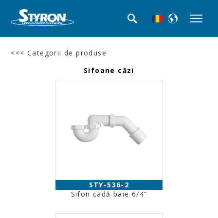
<<< Categorii de produse
Sifoane căzi
STY-536-2
Sifon cadă baie 6/4”