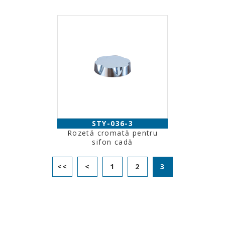
STY-036-3
Rozetă cromată pentru
sifon cadă
<<
<
1
2
3