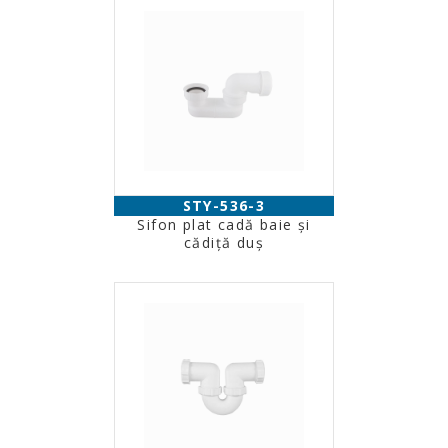
STY-536-3
Sifon plat cadă baie şi
cădiţă duş