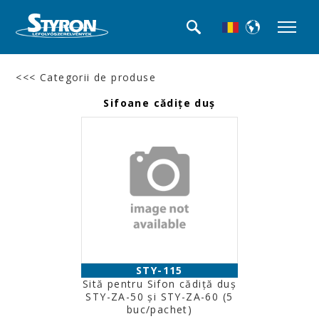
<<< Categorii de produse
Sifoane cădiţe duş
STY-115
Sită pentru Sifon cădiţă duş
STY-ZA-50 şi STY-ZA-60 (5
buc/pachet)