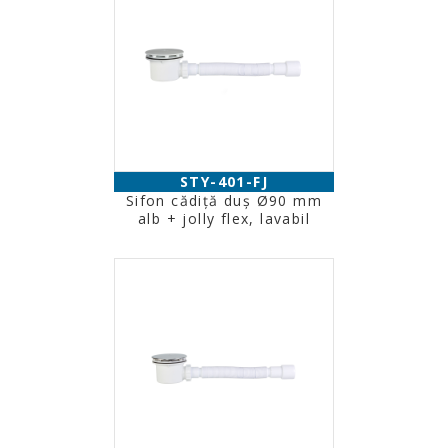
STY-401-FJ
Sifon cădiţă duş Ø90 mm
alb + jolly flex, lavabil