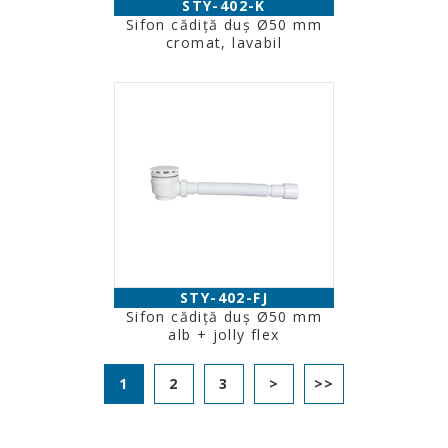
STY-402-K
Sifon cădiţă duş Ø50 mm
cromat, lavabil
STY-402-FJ
Sifon cădiţă duş Ø50 mm
alb + jolly flex
1
2
3
>
>>