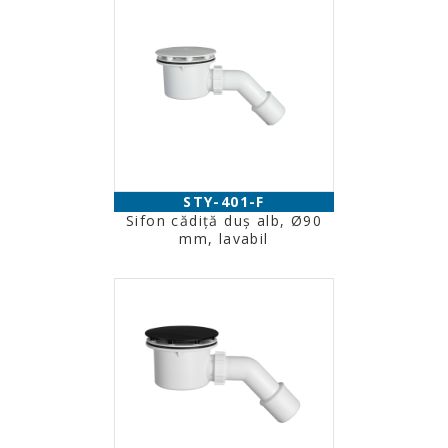
STY-401-F
Sifon cădiţă duş alb, Ø90
mm, lavabil