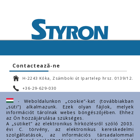
Contactează-ne
H-2243 Kóka, Zsámboki út Ipartelep hrsz. 0139/12.
+36-29-629-030
ertekesites@styron.hu
- Weboldalunkon „cookie”-kat (továbbiakban
„süti”) alkalmazunk. Ezek olyan fájlok, melyek
export@styron.hu
információt tárolnak webes böngészőjében. Ehhez
az Ön hozzájárulása szükséges.
www.styron.hu
A „sütiket” az elektronikus hírközlésről szóló 2003.
évi C. törvény, az elektronikus kereskedelmi
szolgáltatások, az információs társadalommal