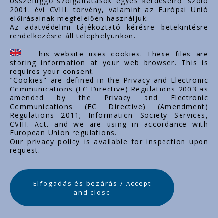
összefüggő szolgáltatások egyes kérdéseiről szóló
Linkuri importante
2001. évi CVIII. törvény, valamint az Európai Unió
előírásainak megfelelően használjuk.
Despre noi
Az adatvédelmi tájékoztató kérésre betekintésre
rendelkezésre áll telephelyünkön.
Documente
Contact
- This website uses cookies. These files are
Carieră
storing information at your web browser. This is
requires your consent.
"Cookies" are defined in the Privacy and Electronic
Communications (EC Directive) Regulations 2003 as
amended by the Privacy and Electronic
Communications (EC Directive) (Amendment)
Regulations 2011; Information Society Services,
CVIII. Act, and we are using in accordance with
European Union regulations.
Our privacy policy is available for inspection upon
request.
Elfogadás és bezárás / Accept
and close