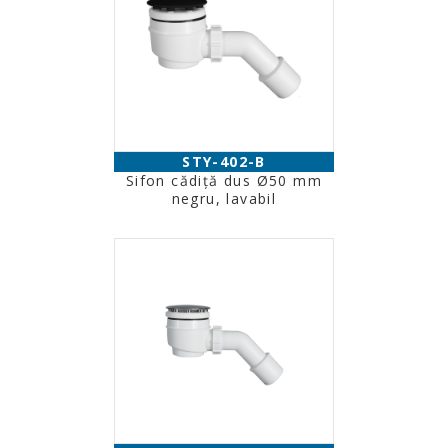
STY-402-B
Sifon cădiţă dus Ø50 mm
negru, lavabil