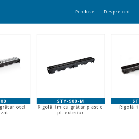
Produse
Despre noi
900
STY-900-M
ST
grătar oţel
Rigolă 1m cu grătar plastic.
Rigolă 1
izat
pl. exterior