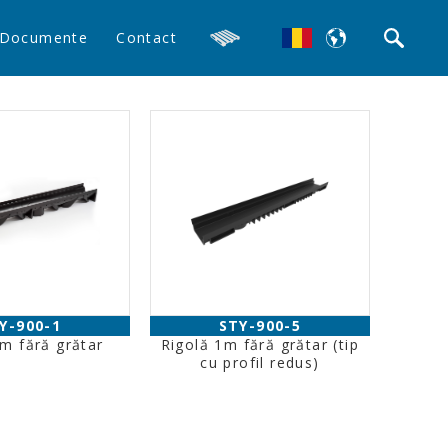
Documente
Contact
Y-900-1
STY-900-5
m fără grătar
Rigolă 1m fără grătar (tip
cu profil redus)