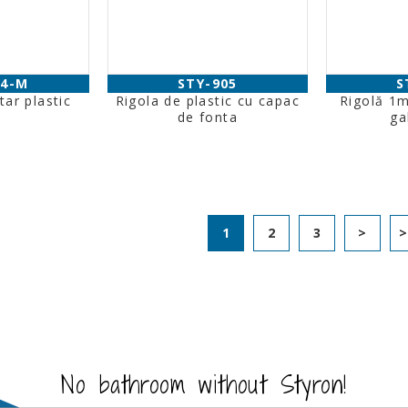
04-M
STY-905
S
tar plastic
Rigola de plastic cu capac
Rigolă 1m
de fonta
ga
1
2
3
>
No bathroom without Styron!