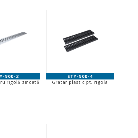
Y-900-2
STY-900-4
ru rigolă zincată
Gratar plastic pt. rigola