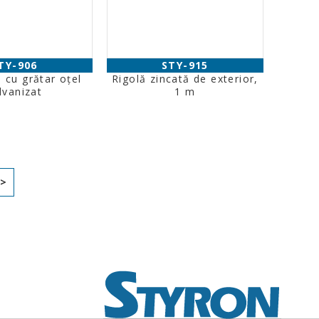
TY-906
STY-915
 cu grătar oţel
Rigolă zincată de exterior,
lvanizat
1 m
>>