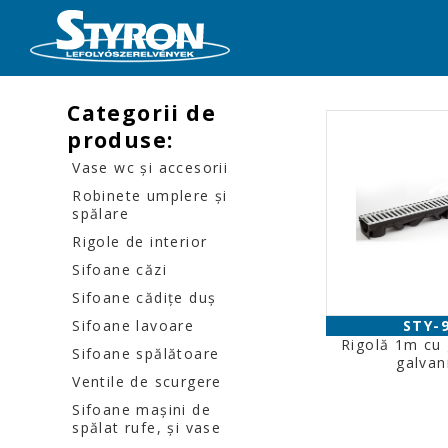
Categorii de
produse:
Vase wc şi accesorii
Robinete umplere şi
spălare
Rigole de interior
Sifoane căzi
Sifoane cădiţe duş
Sifoane lavoare
STY-
Rigolă 1m cu 
Sifoane spălătoare
galvan
Ventile de scurgere
Sifoane maşini de
spălat rufe, şi vase