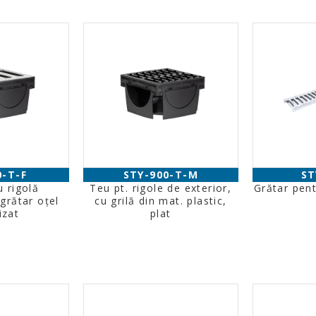
0-T-F
STY-900-T-M
ST
 rigolă
Teu pt. rigole de exterior,
Grătar pent
grătar oţel
cu grilă din mat. plastic,
izat
plat