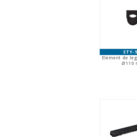
STY-
Element de leg
Ø110