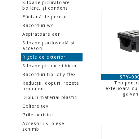
Sifoane picurătoare
boilere, şi condens
Fântână de perete
Racorduri wc
Aspiratoare aer
Sifoane pardoseală şi
accesorii
Rigole de exterior
Sifoane pisoare i bideu
Racorduri tip jolly flex
STY-90
Teu pentru
Reducţii, dopuri, rozete
exterioară cu 
ornament
galvan
Dibluri material plastic
Coliere ţevi
Grile aerisire
Accesorii şi piese
schimb