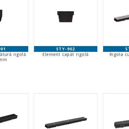
901
STY-902
S
ătură rigolă
Element capăt rigolă
Rigola c
 mm