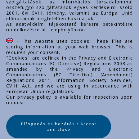
szolgáltatások, az információs társadalommal
összefüggő szolgáltatások egyes kérdéseiről szóló
Linkuri importante
2001. évi CVIII. törvény, valamint az Európai Unió
előírásainak megfelelően használjuk.
Despre noi
Az adatvédelmi tájékoztató kérésre betekintésre
rendelkezésre áll telephelyünkön.
Documente
Contact
- This website uses cookies. These files are
Carieră
storing information at your web browser. This is
requires your consent.
"Cookies" are defined in the Privacy and Electronic
Communications (EC Directive) Regulations 2003 as
amended by the Privacy and Electronic
Communications (EC Directive) (Amendment)
Regulations 2011; Information Society Services,
CVIII. Act, and we are using in accordance with
European Union regulations.
Our privacy policy is available for inspection upon
request.
Elfogadás és bezárás / Accept
and close