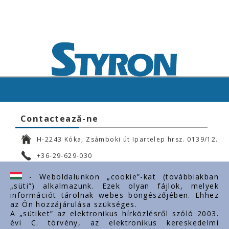
Contactează-ne
H-2243 Kóka, Zsámboki út Ipartelep hrsz. 0139/12.
+36-29-629-030
ertekesites@styron.hu
- Weboldalunkon „cookie”-kat (továbbiakban
„süti”) alkalmazunk. Ezek olyan fájlok, melyek
export@styron.hu
információt tárolnak webes böngészőjében. Ehhez
az Ön hozzájárulása szükséges.
www.styron.hu
A „sütiket” az elektronikus hírközlésről szóló 2003.
évi C. törvény, az elektronikus kereskedelmi