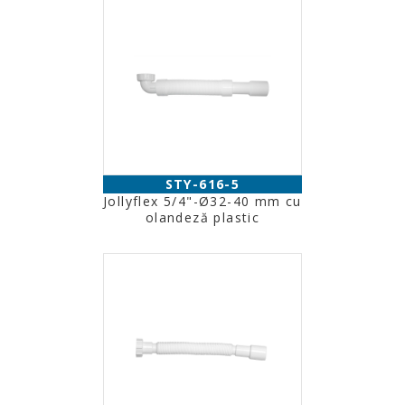
STY-616-5
Jollyflex 5/4"-Ø32-40 mm cu
olandeză plastic