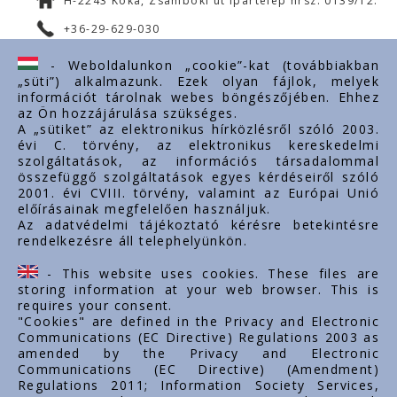
H-2243 Kóka, Zsámboki út Ipartelep hrsz. 0139/12.
+36-29-629-030
ertekesites@styron.hu
- Weboldalunkon „cookie”-kat (továbbiakban
„süti”) alkalmazunk. Ezek olyan fájlok, melyek
export@styron.hu
információt tárolnak webes böngészőjében. Ehhez
az Ön hozzájárulása szükséges.
www.styron.hu
A „sütiket” az elektronikus hírközlésről szóló 2003.
évi C. törvény, az elektronikus kereskedelmi
szolgáltatások, az információs társadalommal
összefüggő szolgáltatások egyes kérdéseiről szóló
Linkuri importante
2001. évi CVIII. törvény, valamint az Európai Unió
előírásainak megfelelően használjuk.
Despre noi
Az adatvédelmi tájékoztató kérésre betekintésre
rendelkezésre áll telephelyünkön.
Documente
Contact
- This website uses cookies. These files are
Carieră
storing information at your web browser. This is
requires your consent.
"Cookies" are defined in the Privacy and Electronic
Communications (EC Directive) Regulations 2003 as
amended by the Privacy and Electronic
Communications (EC Directive) (Amendment)
Regulations 2011; Information Society Services,