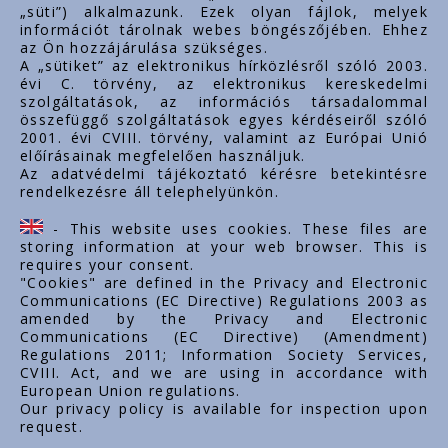
„süti”) alkalmazunk. Ezek olyan fájlok, melyek
export@styron.hu
információt tárolnak webes böngészőjében. Ehhez
az Ön hozzájárulása szükséges.
www.styron.hu
A „sütiket” az elektronikus hírközlésről szóló 2003.
évi C. törvény, az elektronikus kereskedelmi
szolgáltatások, az információs társadalommal
összefüggő szolgáltatások egyes kérdéseiről szóló
Linkuri importante
2001. évi CVIII. törvény, valamint az Európai Unió
előírásainak megfelelően használjuk.
Despre noi
Az adatvédelmi tájékoztató kérésre betekintésre
rendelkezésre áll telephelyünkön.
Documente
Contact
- This website uses cookies. These files are
Carieră
storing information at your web browser. This is
requires your consent.
"Cookies" are defined in the Privacy and Electronic
Communications (EC Directive) Regulations 2003 as
amended by the Privacy and Electronic
Communications (EC Directive) (Amendment)
Regulations 2011; Information Society Services,
CVIII. Act, and we are using in accordance with
European Union regulations.
Our privacy policy is available for inspection upon
request.