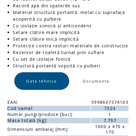
Racord apă din spate/de sus
Material structură portantă: metal cu suprafață
acoperită cu pulbere
Cu izolație sonoră și anticondens
Setare clătire mare implicită
Setare clătire mică implicită
Protecție contra resturi materiale de construcție
Rezervor de toaletă turnat prin suflare
Cu set de izolație fonică
Structură portantă vopsită cu pulberi
Date tehnice
Documente
EAN:
5998607374103
Cod vamal:
7324
Număr pungi/produse [buc]:
1
Masa totală [kg]:
7.797
1000 x 470 x
Dimensiuni ambalaj [mm]:
170