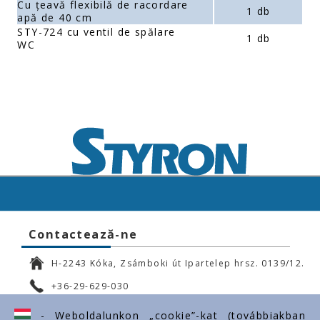
Cu țeavă flexibilă de racordare
1 db
apă de 40 cm
STY-724 cu ventil de spălare
1 db
WC
Contactează-ne
H-2243 Kóka, Zsámboki út Ipartelep hrsz. 0139/12.
+36-29-629-030
ertekesites@styron.hu
- Weboldalunkon „cookie”-kat (továbbiakban