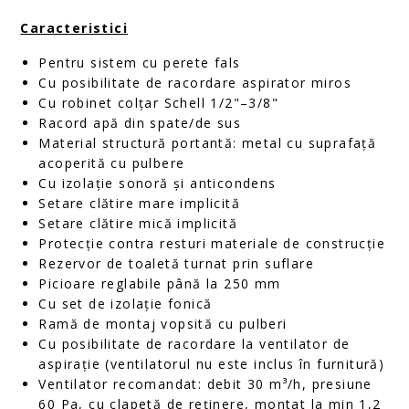
Caracteristici
Pentru sistem cu perete fals
Cu posibilitate de racordare aspirator miros
Cu robinet colțar Schell 1/2"–3/8"
Racord apă din spate/de sus
Material structură portantă: metal cu suprafață
acoperită cu pulbere
Cu izolație sonoră și anticondens
Setare clătire mare implicită
Setare clătire mică implicită
Protecție contra resturi materiale de construcție
Rezervor de toaletă turnat prin suflare
Picioare reglabile până la 250 mm
Cu set de izolație fonică
Ramă de montaj vopsită cu pulberi
Cu posibilitate de racordare la ventilator de
aspirație (ventilatorul nu este inclus în furnitură)
Ventilator recomandat: debit 30 m³/h, presiune
60 Pa, cu clapetă de reținere, montat la min 1,2