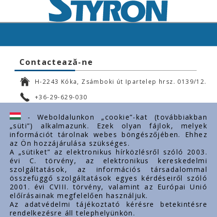
Contactează-ne
H-2243 Kóka, Zsámboki út Ipartelep hrsz. 0139/12.
+36-29-629-030
ertekesites@styron.hu
- Weboldalunkon „cookie”-kat (továbbiakban
„süti”) alkalmazunk. Ezek olyan fájlok, melyek
export@styron.hu
információt tárolnak webes böngészőjében. Ehhez
az Ön hozzájárulása szükséges.
www.styron.hu
A „sütiket” az elektronikus hírközlésről szóló 2003.
évi C. törvény, az elektronikus kereskedelmi
szolgáltatások, az információs társadalommal
összefüggő szolgáltatások egyes kérdéseiről szóló
Linkuri importante
2001. évi CVIII. törvény, valamint az Európai Unió
előírásainak megfelelően használjuk.
Despre noi
Az adatvédelmi tájékoztató kérésre betekintésre
rendelkezésre áll telephelyünkön.
Documente