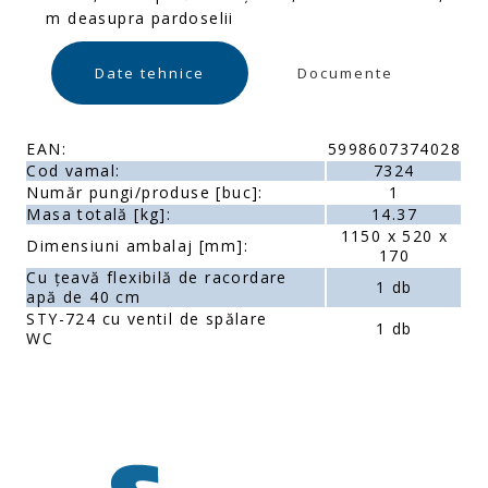
m deasupra pardoselii
Date tehnice
Documente
EAN:
5998607374028
Cod vamal:
7324
Număr pungi/produse [buc]:
1
Masa totală [kg]:
14.37
1150 x 520 x
Dimensiuni ambalaj [mm]:
170
Cu țeavă flexibilă de racordare
1 db
apă de 40 cm
STY-724 cu ventil de spălare
1 db
WC