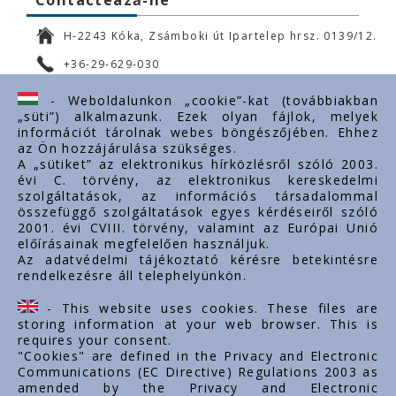
Contactează-ne
H-2243 Kóka, Zsámboki út Ipartelep hrsz. 0139/12.
+36-29-629-030
ertekesites@styron.hu
- Weboldalunkon „cookie”-kat (továbbiakban
„süti”) alkalmazunk. Ezek olyan fájlok, melyek
export@styron.hu
információt tárolnak webes böngészőjében. Ehhez
az Ön hozzájárulása szükséges.
www.styron.hu
A „sütiket” az elektronikus hírközlésről szóló 2003.
évi C. törvény, az elektronikus kereskedelmi
szolgáltatások, az információs társadalommal
összefüggő szolgáltatások egyes kérdéseiről szóló
Linkuri importante
2001. évi CVIII. törvény, valamint az Európai Unió
előírásainak megfelelően használjuk.
Despre noi
Az adatvédelmi tájékoztató kérésre betekintésre
rendelkezésre áll telephelyünkön.
Documente
Contact
- This website uses cookies. These files are
Carieră
storing information at your web browser. This is
requires your consent.
"Cookies" are defined in the Privacy and Electronic
Communications (EC Directive) Regulations 2003 as
amended by the Privacy and Electronic