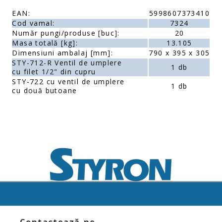
EAN:
5998607373410
Cod vamal:
7324
Număr pungi/produse [buc]:
20
Masa totală [kg]:
13.105
Dimensiuni ambalaj [mm]:
790 x 395 x 305
STY-712-R Ventil de umplere
1 db
cu filet 1/2" din cupru
STY-722 cu ventil de umplere
1 db
cu două butoane