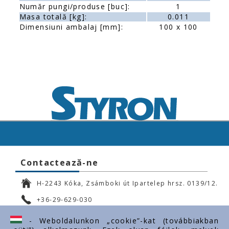
Număr pungi/produse [buc]:
1
Masa totală [kg]:
0.011
Dimensiuni ambalaj [mm]:
100 x 100
Contactează-ne
H-2243 Kóka, Zsámboki út Ipartelep hrsz. 0139/12.
+36-29-629-030
ertekesites@styron.hu
- Weboldalunkon „cookie”-kat (továbbiakban