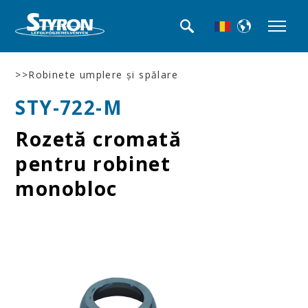
>>Robinete umplere şi spălare
STY-722-M
Rozetă cromată
pentru robinet
monobloc