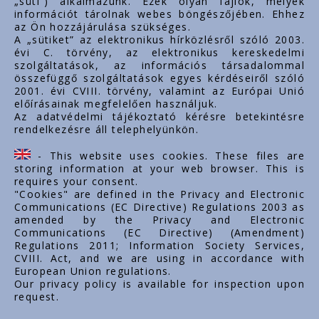
„süti”) alkalmazunk. Ezek olyan fájlok, melyek
export@styron.hu
információt tárolnak webes böngészőjében. Ehhez
az Ön hozzájárulása szükséges.
www.styron.hu
A „sütiket” az elektronikus hírközlésről szóló 2003.
évi C. törvény, az elektronikus kereskedelmi
szolgáltatások, az információs társadalommal
összefüggő szolgáltatások egyes kérdéseiről szóló
Linkuri importante
2001. évi CVIII. törvény, valamint az Európai Unió
előírásainak megfelelően használjuk.
Despre noi
Az adatvédelmi tájékoztató kérésre betekintésre
rendelkezésre áll telephelyünkön.
Documente
Contact
- This website uses cookies. These files are
Carieră
storing information at your web browser. This is
requires your consent.
"Cookies" are defined in the Privacy and Electronic
Communications (EC Directive) Regulations 2003 as
amended by the Privacy and Electronic
Communications (EC Directive) (Amendment)
Regulations 2011; Information Society Services,
CVIII. Act, and we are using in accordance with
European Union regulations.
Our privacy policy is available for inspection upon
request.