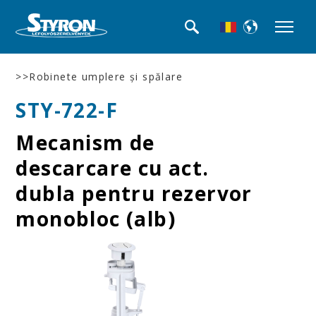
>>Robinete umplere şi spălare
STY-722-F
Mecanism de
descarcare cu act.
dubla pentru rezervor
monobloc (alb)