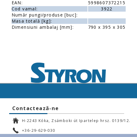
EAN:
5998607372215
Cod vamal:
3922
Număr pungi/produse [buc]:
Masa totală [kg]:
Dimensiuni ambalaj [mm]:
790 x 395 x 305
Contactează-ne
H-2243 Kóka, Zsámboki út Ipartelep hrsz. 0139/12.
+36-29-629-030