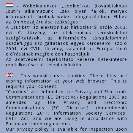
ertekesites@styron.hu
- Weboldalunkon „cookie”-kat (továbbiakban
„süti”) alkalmazunk. Ezek olyan fájlok, melyek
export@styron.hu
információt tárolnak webes böngészőjében. Ehhez
az Ön hozzájárulása szükséges.
www.styron.hu
A „sütiket” az elektronikus hírközlésről szóló 2003.
évi C. törvény, az elektronikus kereskedelmi
szolgáltatások, az információs társadalommal
összefüggő szolgáltatások egyes kérdéseiről szóló
Linkuri importante
2001. évi CVIII. törvény, valamint az Európai Unió
előírásainak megfelelően használjuk.
Despre noi
Az adatvédelmi tájékoztató kérésre betekintésre
rendelkezésre áll telephelyünkön.
Documente
Contact
- This website uses cookies. These files are
Carieră
storing information at your web browser. This is
requires your consent.
"Cookies" are defined in the Privacy and Electronic
Communications (EC Directive) Regulations 2003 as
amended by the Privacy and Electronic
Communications (EC Directive) (Amendment)
Regulations 2011; Information Society Services,
CVIII. Act, and we are using in accordance with
European Union regulations.
Our privacy policy is available for inspection upon