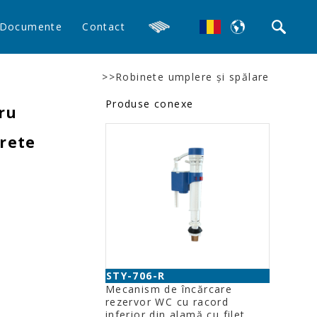
Documente
Contact
>>Robinete umplere şi spălare
Produse conexe
ru
rete
STY-706-R
Mecanism de încărcare
rezervor WC cu racord
inferior din alamă cu filet