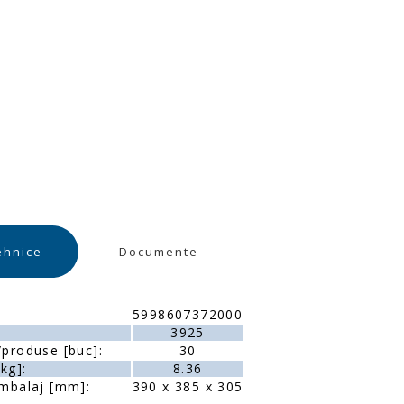
ehnice
Documente
5998607372000
3925
produse [buc]:
30
kg]:
8.36
mbalaj [mm]:
390 x 385 x 305