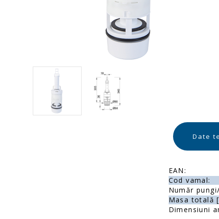
Date t
EAN:
Cod vamal:
Număr pungi/
Masa totală [
Dimensiuni a