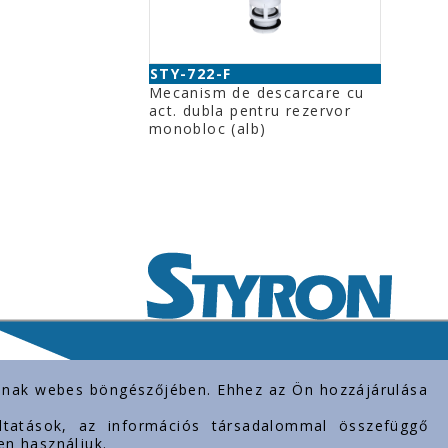
STY-722-F
Mecanism de descarcare cu
act. dubla pentru rezervor
monobloc (alb)
rolnak webes böngészőjében. Ehhez az Ön hozzájárulása
gáltatások, az információs társadalommal összefüggő
en használjuk.