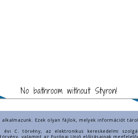
No bathroom without Styron!
) alkalmazunk. Ezek olyan fájlok, melyek információt tá
importante
Prezența noastră
3. évi C. törvény, az elektronikus kereskedelmi szol
. törvény, valamint az Európai Unió előírásainak megfelelő