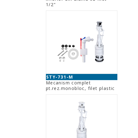
1/2"
STY-731-M
Mecanism complet
pt.rez.monobloc, filet plastic