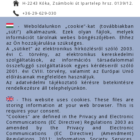
H-2243 Kóka, Zsámboki út Ipartelep hrsz. 0139/12.
+36-29-629-030
ertekesites@styron.hu
- Weboldalunkon „cookie”-kat (továbbiakban
„süti”) alkalmazunk. Ezek olyan fájlok, melyek
export@styron.hu
információt tárolnak webes böngészőjében. Ehhez
az Ön hozzájárulása szükséges.
www.styron.hu
A „sütiket” az elektronikus hírközlésről szóló 2003.
évi C. törvény, az elektronikus kereskedelmi
szolgáltatások, az információs társadalommal
összefüggő szolgáltatások egyes kérdéseiről szóló
Linkuri importante
2001. évi CVIII. törvény, valamint az Európai Unió
előírásainak megfelelően használjuk.
Despre noi
Az adatvédelmi tájékoztató kérésre betekintésre
rendelkezésre áll telephelyünkön.
Documente
Contact
- This website uses cookies. These files are
Carieră
storing information at your web browser. This is
requires your consent.
"Cookies" are defined in the Privacy and Electronic
Communications (EC Directive) Regulations 2003 as
amended by the Privacy and Electronic
Communications (EC Directive) (Amendment)
Regulations 2011; Information Society Services,