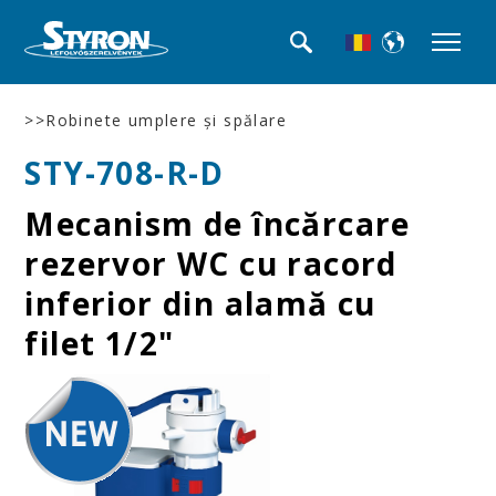
>>Robinete umplere şi spălare
STY-708-R-D
Mecanism de încărcare
rezervor WC cu racord
inferior din alamă cu
filet 1/2"