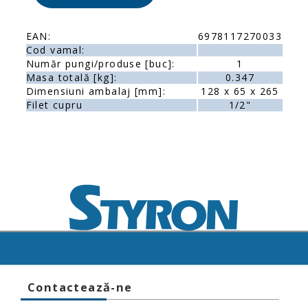
EAN:
6978117270033
Cod vamal:
Număr pungi/produse [buc]:
1
Masa totală [kg]:
0.347
Dimensiuni ambalaj [mm]:
128 x 65 x 265
Filet cupru
1/2"
Contactează-ne