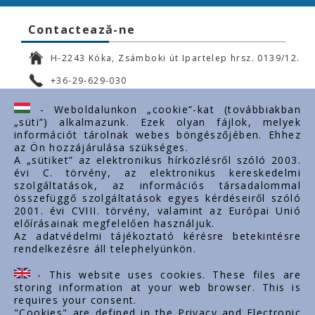
Contactează-ne
H-2243 Kóka, Zsámboki út Ipartelep hrsz. 0139/12.
+36-29-629-030
ertekesites@styron.hu
- Weboldalunkon „cookie”-kat (továbbiakban
„süti”) alkalmazunk. Ezek olyan fájlok, melyek
export@styron.hu
információt tárolnak webes böngészőjében. Ehhez
az Ön hozzájárulása szükséges.
www.styron.hu
A „sütiket” az elektronikus hírközlésről szóló 2003.
évi C. törvény, az elektronikus kereskedelmi
szolgáltatások, az információs társadalommal
összefüggő szolgáltatások egyes kérdéseiről szóló
Linkuri importante
2001. évi CVIII. törvény, valamint az Európai Unió
előírásainak megfelelően használjuk.
Despre noi
Az adatvédelmi tájékoztató kérésre betekintésre
rendelkezésre áll telephelyünkön.
Documente
Contact
- This website uses cookies. These files are
Carieră
storing information at your web browser. This is
requires your consent.
"Cookies" are defined in the Privacy and Electronic