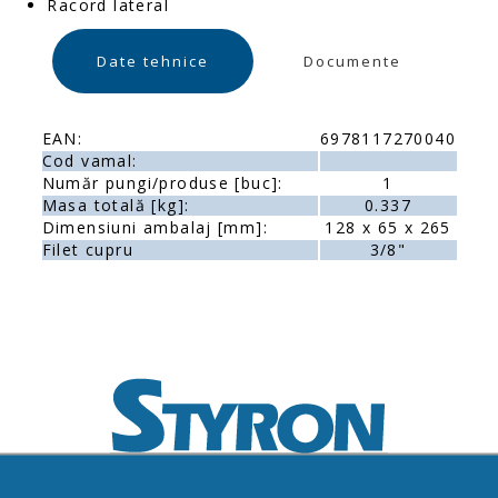
Racord lateral
Date tehnice
Documente
EAN:
6978117270040
Cod vamal:
Număr pungi/produse [buc]:
1
Masa totală [kg]:
0.337
Dimensiuni ambalaj [mm]:
128 x 65 x 265
Filet cupru
3/8"