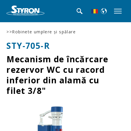
>>Robinete umplere şi spălare
STY-705-R
Mecanism de încărcare
rezervor WC cu racord
inferior din alamă cu
filet 3/8"