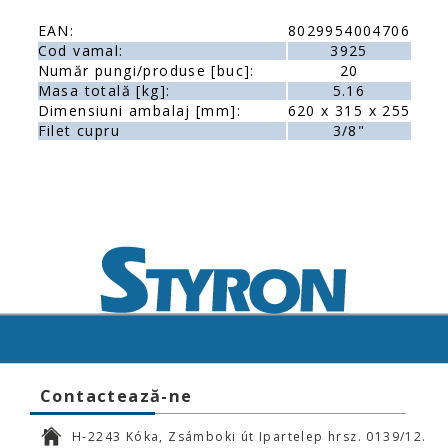
EAN:
8029954004706
Cod vamal:
3925
Număr pungi/produse [buc]:
20
Masa totală [kg]:
5.16
Dimensiuni ambalaj [mm]:
620 x 315 x 255
Filet cupru
3/8"
Contactează-ne
H-2243 Kóka, Zsámboki út Ipartelep hrsz. 0139/12.