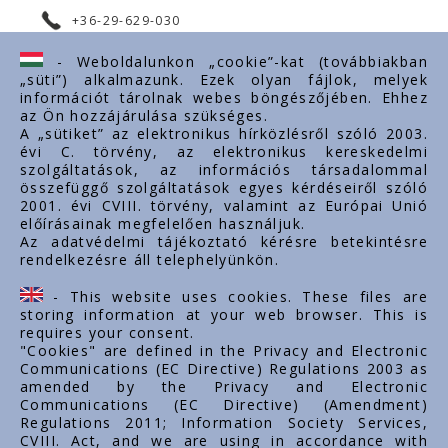
+36-29-629-030
ertekesites@styron.hu
- Weboldalunkon „cookie”-kat (továbbiakban
„süti”) alkalmazunk. Ezek olyan fájlok, melyek
export@styron.hu
információt tárolnak webes böngészőjében. Ehhez
az Ön hozzájárulása szükséges.
www.styron.hu
A „sütiket” az elektronikus hírközlésről szóló 2003.
évi C. törvény, az elektronikus kereskedelmi
szolgáltatások, az információs társadalommal
összefüggő szolgáltatások egyes kérdéseiről szóló
Linkuri importante
2001. évi CVIII. törvény, valamint az Európai Unió
előírásainak megfelelően használjuk.
Despre noi
Az adatvédelmi tájékoztató kérésre betekintésre
rendelkezésre áll telephelyünkön.
Documente
Contact
- This website uses cookies. These files are
Carieră
storing information at your web browser. This is
requires your consent.
"Cookies" are defined in the Privacy and Electronic
Communications (EC Directive) Regulations 2003 as
amended by the Privacy and Electronic
Communications (EC Directive) (Amendment)
Regulations 2011; Information Society Services,
CVIII. Act, and we are using in accordance with