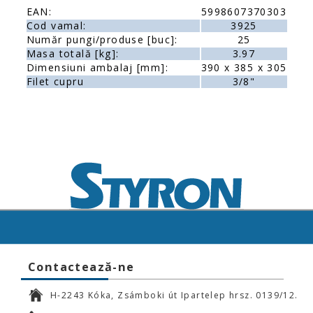
EAN:
5998607370303
Cod vamal:
3925
Număr pungi/produse [buc]:
25
Masa totală [kg]:
3.97
Dimensiuni ambalaj [mm]:
390 x 385 x 305
Filet cupru
3/8"
Contactează-ne
H-2243 Kóka, Zsámboki út Ipartelep hrsz. 0139/12.