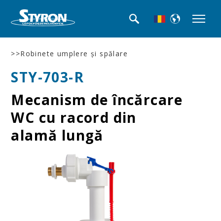
>>Robinete umplere şi spălare
STY-703-R
Mecanism de încărcare
WC cu racord din
alamă lungă