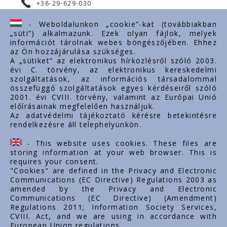
+36-29-629-030
ertekesites@styron.hu
- Weboldalunkon „cookie”-kat (továbbiakban
„süti”) alkalmazunk. Ezek olyan fájlok, melyek
export@styron.hu
információt tárolnak webes böngészőjében. Ehhez
az Ön hozzájárulása szükséges.
www.styron.hu
A „sütiket” az elektronikus hírközlésről szóló 2003.
évi C. törvény, az elektronikus kereskedelmi
szolgáltatások, az információs társadalommal
összefüggő szolgáltatások egyes kérdéseiről szóló
Linkuri importante
2001. évi CVIII. törvény, valamint az Európai Unió
előírásainak megfelelően használjuk.
Despre noi
Az adatvédelmi tájékoztató kérésre betekintésre
rendelkezésre áll telephelyünkön.
Documente
Contact
- This website uses cookies. These files are
Carieră
storing information at your web browser. This is
requires your consent.
"Cookies" are defined in the Privacy and Electronic
Communications (EC Directive) Regulations 2003 as
amended by the Privacy and Electronic
Communications (EC Directive) (Amendment)
Regulations 2011; Information Society Services,
CVIII. Act, and we are using in accordance with
European Union regulations.