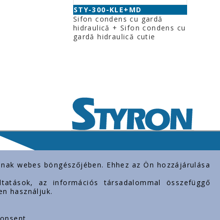
STY-300-KLE+MD
Sifon condens cu gardă
hidraulică + Sifon condens cu
gardă hidraulică cutie
rolnak webes böngészőjében. Ehhez az Ön hozzájárulása
gáltatások, az információs társadalommal összefüggő
en használjuk.
consent.