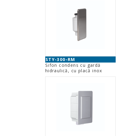
STY-300-RM
Sifon condens cu gardă
hidraulică, cu placă inox