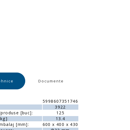
ehnice
Documente
5998607351746
3922
produse [buc]:
125
kg]:
13.4
mbalaj [mm]:
600 x 400 x 430