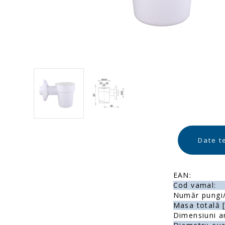
Date t
EAN:
Cod vamal:
Număr pungi/
Masa totală [
Dimensiuni a