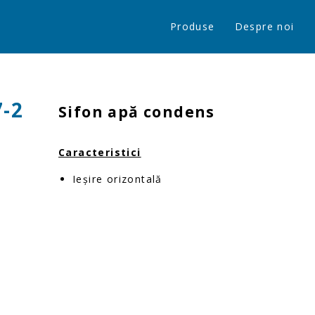
Produse
Despre noi
7-2
Sifon apă condens
Caracteristici
Ieșire orizontală