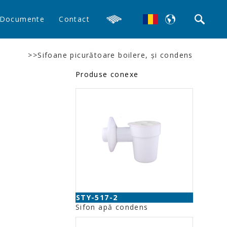
Documente
Contact
>>Sifoane picurătoare boilere, şi condens
Produse conexe
STY-517-2
Sifon apă condens