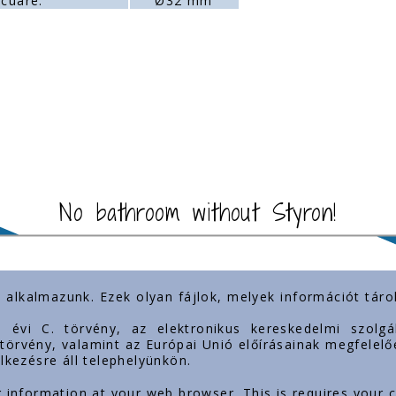
cuare:
Ø32 mm
No bathroom without Styron!
) alkalmazunk. Ezek olyan fájlok, melyek információt tá
importante
Prezența noastră
3. évi C. törvény, az elektronikus kereskedelmi szol
. törvény, valamint az Európai Unió előírásainak megfelelő
lkezésre áll telephelyünkön.
g information at your web browser. This is requires your 