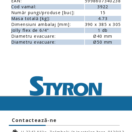
EAN:
5998607340238
Cod vamal:
3922
Număr pungi/produse [buc]:
15
Masa totală [kg]:
4.73
Dimensiuni ambalaj [mm]:
390 x 385 x 305
Jolly flex de 6/4"
1 db
Diametru evacuare:
Ø40 mm
Diametru evacuare:
Ø50 mm
Contactează-ne