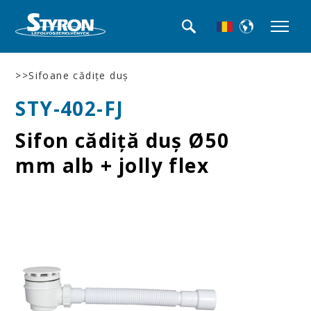
>>Sifoane cădiţe duş
STY-402-FJ
Sifon cădiţă duş Ø50
mm alb + jolly flex