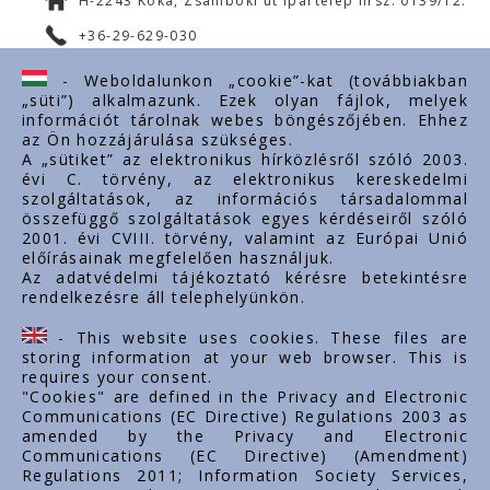
H-2243 Kóka, Zsámboki út Ipartelep hrsz. 0139/12.
+36-29-629-030
ertekesites@styron.hu
- Weboldalunkon „cookie”-kat (továbbiakban
„süti”) alkalmazunk. Ezek olyan fájlok, melyek
export@styron.hu
információt tárolnak webes böngészőjében. Ehhez
az Ön hozzájárulása szükséges.
www.styron.hu
A „sütiket” az elektronikus hírközlésről szóló 2003.
évi C. törvény, az elektronikus kereskedelmi
szolgáltatások, az információs társadalommal
összefüggő szolgáltatások egyes kérdéseiről szóló
Linkuri importante
2001. évi CVIII. törvény, valamint az Európai Unió
előírásainak megfelelően használjuk.
Despre noi
Az adatvédelmi tájékoztató kérésre betekintésre
rendelkezésre áll telephelyünkön.
Documente
Contact
- This website uses cookies. These files are
Carieră
storing information at your web browser. This is
requires your consent.
"Cookies" are defined in the Privacy and Electronic
Communications (EC Directive) Regulations 2003 as
amended by the Privacy and Electronic
Communications (EC Directive) (Amendment)
Regulations 2011; Information Society Services,