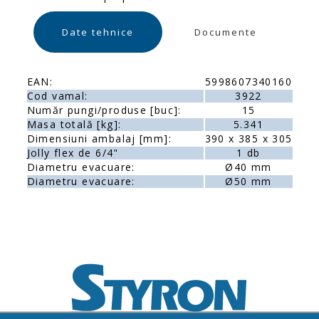
Date tehnice
Documente
EAN:
5998607340160
Cod vamal:
3922
Număr pungi/produse [buc]:
15
Masa totală [kg]:
5.341
Dimensiuni ambalaj [mm]:
390 x 385 x 305
Jolly flex de 6/4"
1 db
Diametru evacuare:
Ø40 mm
Diametru evacuare:
Ø50 mm