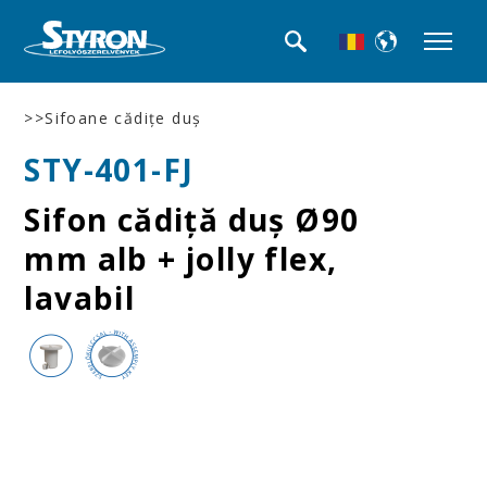
>>Sifoane cădiţe duş
STY-401-FJ
Sifon cădiţă duş Ø90
mm alb + jolly flex,
lavabil