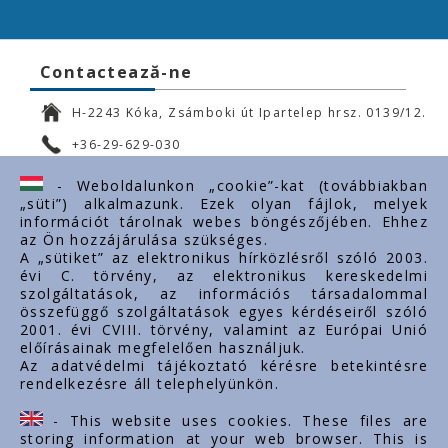
Contactează-ne
H-2243 Kóka, Zsámboki út Ipartelep hrsz. 0139/12.
+36-29-629-030
ertekesites@styron.hu
- Weboldalunkon „cookie”-kat (továbbiakban
„süti”) alkalmazunk. Ezek olyan fájlok, melyek
export@styron.hu
információt tárolnak webes böngészőjében. Ehhez
az Ön hozzájárulása szükséges.
www.styron.hu
A „sütiket” az elektronikus hírközlésről szóló 2003.
évi C. törvény, az elektronikus kereskedelmi
szolgáltatások, az információs társadalommal
összefüggő szolgáltatások egyes kérdéseiről szóló
Linkuri importante
2001. évi CVIII. törvény, valamint az Európai Unió
előírásainak megfelelően használjuk.
Despre noi
Az adatvédelmi tájékoztató kérésre betekintésre
rendelkezésre áll telephelyünkön.
Documente
Contact
- This website uses cookies. These files are
Carieră
storing information at your web browser. This is