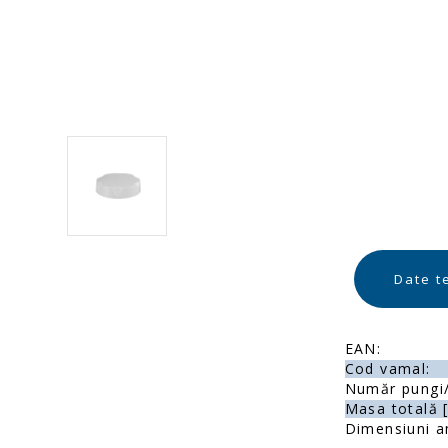
Date t
EAN:
Cod vamal:
Număr pungi/
Masa totală [
Dimensiuni a