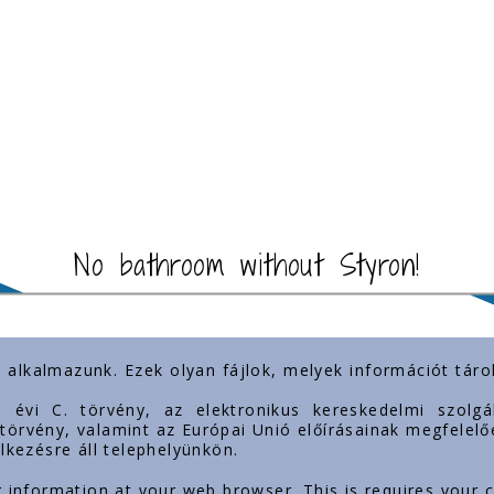
No bathroom without Styron!
) alkalmazunk. Ezek olyan fájlok, melyek információt tá
importante
Prezența noastră
3. évi C. törvény, az elektronikus kereskedelmi szol
. törvény, valamint az Európai Unió előírásainak megfelelő
lkezésre áll telephelyünkön.
g information at your web browser. This is requires your 