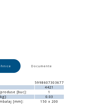
ehnice
Documente
5998607303677
4421
produse [buc]:
1
kg]:
0.03
mbalaj [mm]:
150 x 200