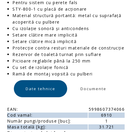
Pentru sistem cu perete fals
STY-800-1 cu placă de acționare
Material structură portantă: metal cu suprafață
acoperită cu pulbere
Cu izolație sonoră și anticondens
Setare clătire mare implicită
Setare clătire mică implicită
Protecție contra resturi materiale de construcție
Rezervor de toaletă turnat prin suflare
Picioare reglabile până la 250 mm
Cu set de izolație fonică
Ramă de montaj vopsită cu pulberi
Date tehnice
Documente
EAN:
5998607374066
Cod vamal:
6910
Număr pungi/produse [buc]:
1
Masa totală [kg]:
31.721