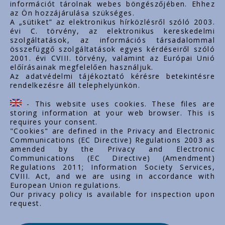
információt tárolnak webes böngészőjében. Ehhez
az Ön hozzájárulása szükséges.
www.styron.hu
A „sütiket” az elektronikus hírközlésről szóló 2003.
évi C. törvény, az elektronikus kereskedelmi
szolgáltatások, az információs társadalommal
összefüggő szolgáltatások egyes kérdéseiről szóló
Linkuri importante
2001. évi CVIII. törvény, valamint az Európai Unió
előírásainak megfelelően használjuk.
Despre noi
Az adatvédelmi tájékoztató kérésre betekintésre
rendelkezésre áll telephelyünkön.
Documente
Contact
- This website uses cookies. These files are
Carieră
storing information at your web browser. This is
requires your consent.
"Cookies" are defined in the Privacy and Electronic
Communications (EC Directive) Regulations 2003 as
amended by the Privacy and Electronic
Communications (EC Directive) (Amendment)
Regulations 2011; Information Society Services,
CVIII. Act, and we are using in accordance with
European Union regulations.
Our privacy policy is available for inspection upon
request.