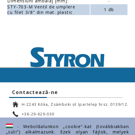
Dimensiuni ambalaj [mm]:
-
STY-703-M Ventil de umplere
1 db
cu filet 3/8" din mat. plastic
Contactează-ne
H-2243 Kóka, Zsámboki út Ipartelep hrsz. 0139/12.
+36-29-629-030
ertekesites@styron.hu
- Weboldalunkon „cookie”-kat (továbbiakban
„süti”) alkalmazunk. Ezek olyan fájlok, melyek
export@styron.hu