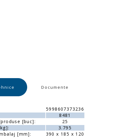
ehnice
Documente
5998607373236
8481
produse [buc]:
25
kg]:
3.795
mbalaj [mm]:
390 x 185 x 120