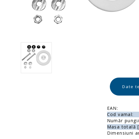
Date t
EAN:
Cod vamal:
Număr pungi/
Masa totală [
Dimensiuni a