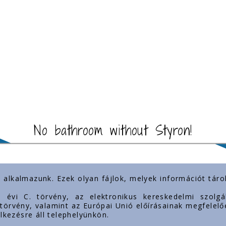
No bathroom without Styron!
) alkalmazunk. Ezek olyan fájlok, melyek információt tá
importante
Prezența noastră
3. évi C. törvény, az elektronikus kereskedelmi szol
. törvény, valamint az Európai Unió előírásainak megfelelő
lkezésre áll telephelyünkön.