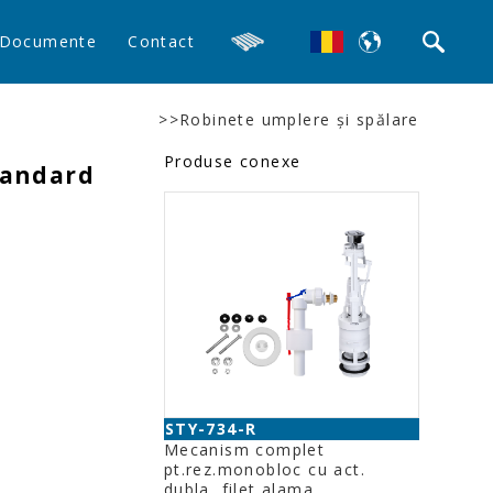
Documente
Contact
>>Robinete umplere şi spălare
Produse conexe
tandard
STY-734-R
Mecanism complet
pt.rez.monobloc cu act.
dubla, filet alama