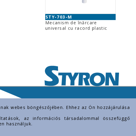
STY-703-M
Mecanism de înărcare
universal cu racord plastic
rolnak webes böngészőjében. Ehhez az Ön hozzájárulása
gáltatások, az információs társadalommal összefüggő
en használjuk.