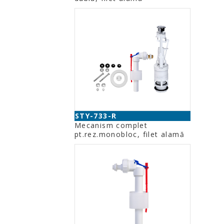
STY-733-R
Mecanism complet
pt.rez.monobloc, filet alamă