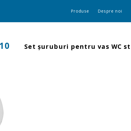
Produse
Despre noi
10
Set şuruburi pentru vas WC s