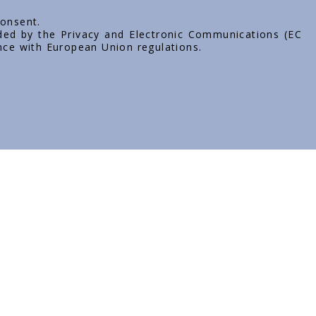
consent.
ded by the Privacy and Electronic Communications (EC
nce with European Union regulations.