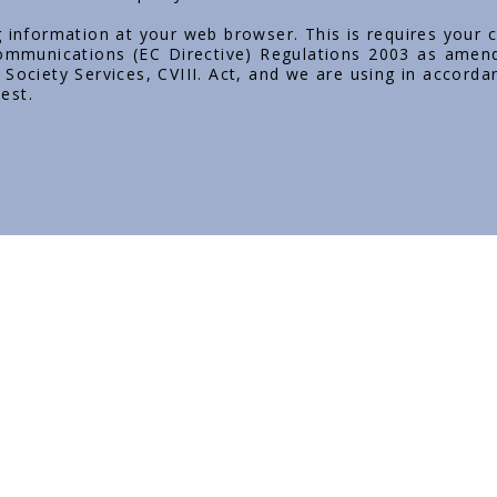
g information at your web browser. This is requires your 
 Communications (EC Directive) Regulations 2003 as amen
Society Services, CVIII. Act, and we are using in accorda
est.
No bathroom without Styron!