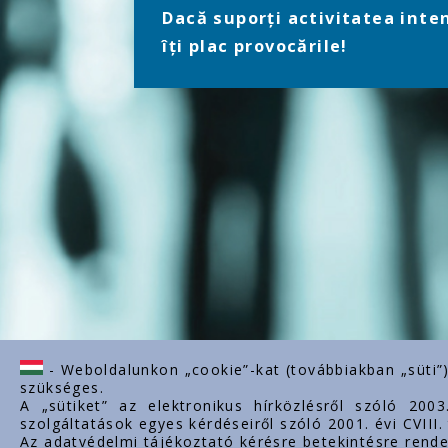
Dacă suporți activitatea inten
îți plac provocările!
- Weboldalunkon „cookie”-kat (továbbiakban „süti”
szükséges.
A „sütiket” az elektronikus hírközlésről szóló 200
szolgáltatások egyes kérdéseiről szóló 2001. évi CVIII
Az adatvédelmi tájékoztató kérésre betekintésre rende