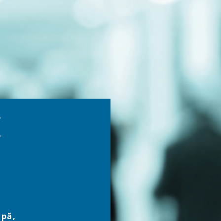
E
ipă,