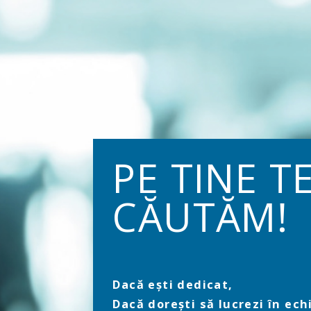
PE TINE T
CĂUTĂM!
Dacă ești dedicat,
Dacă dorești să lucrezi în ech