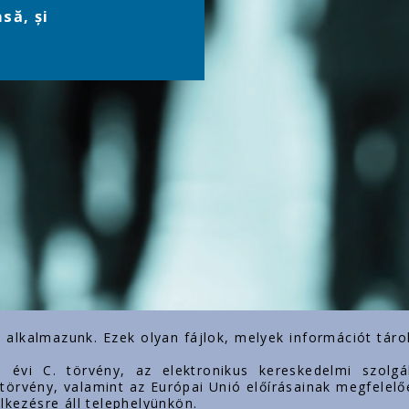
să, și
) alkalmazunk. Ezek olyan fájlok, melyek információt tá
3. évi C. törvény, az elektronikus kereskedelmi szol
. törvény, valamint az Európai Unió előírásainak megfelelő
lkezésre áll telephelyünkön.