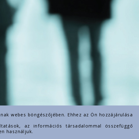
rolnak webes böngészőjében. Ehhez az Ön hozzájárulása
gáltatások, az információs társadalommal összefüggő
en használjuk.