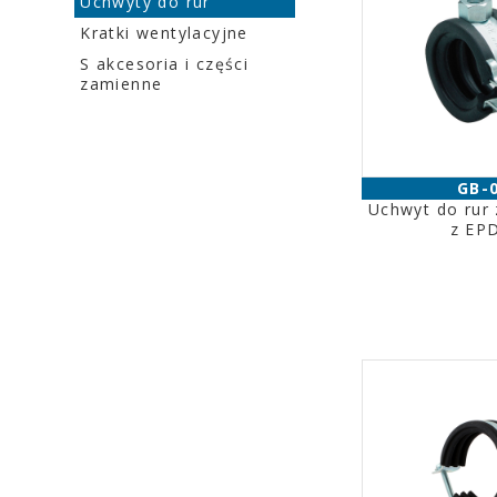
Uchwyty do rur
Kratki wentylacyjne
S akcesoria i części
zamienne
GB-
Uchwyt do rur
z EP