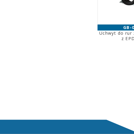
GB-
Uchwyt do rur
z EP