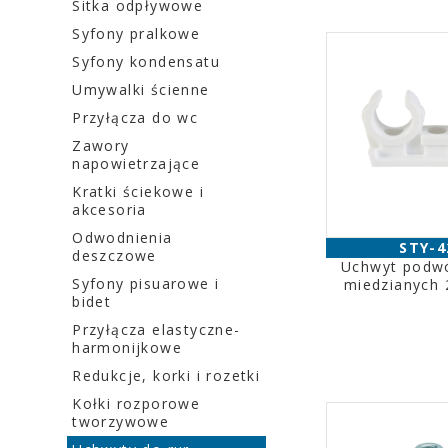
Sitka odpływowe
Syfony pralkowe
Syfony kondensatu
Umywalki ścienne
Przyłącza do wc
Zawory
napowietrzające
Kratki ściekowe i
akcesoria
Odwodnienia
STY-4
deszczowe
Uchwyt podwó
Syfony pisuarowe i
miedzianych
bidet
Przyłącza elastyczne-
harmonijkowe
Redukcje, korki i rozetki
Kołki rozporowe
tworzywowe