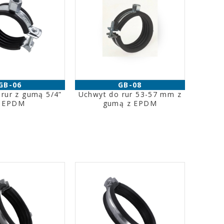
GB-06
GB-08
rur z gumą 5/4”
Uchwyt do rur 53-57 mm z
 EPDM
gumą z EPDM