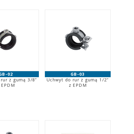
GB-02
GB-03
rur z gumą 3/8”
Uchwyt do rur z gumą 1/2”
 EPDM
z EPDM