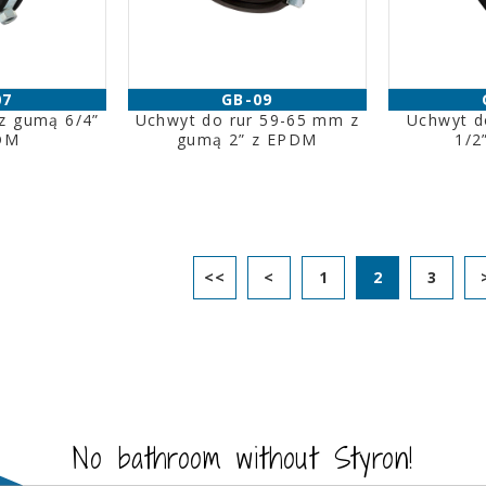
07
GB-09
 z gumą 6/4”
Uchwyt do rur 59-65 mm z
Uchwyt d
DM
gumą 2” z EPDM
1/2
<<
<
1
2
3
No bathroom without Styron!