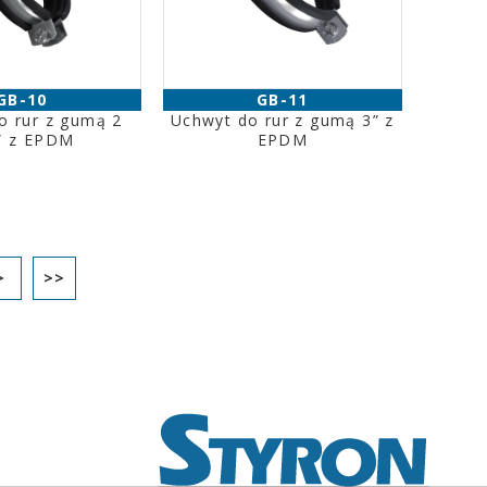
GB-10
GB-11
o rur z gumą 2
Uchwyt do rur z gumą 3” z
” z EPDM
EPDM
>
>>