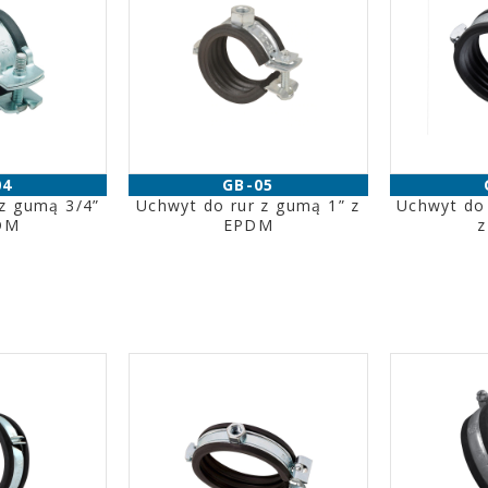
04
GB-05
 z gumą 3/4”
Uchwyt do rur z gumą 1” z
Uchwyt do 
DM
EPDM
z