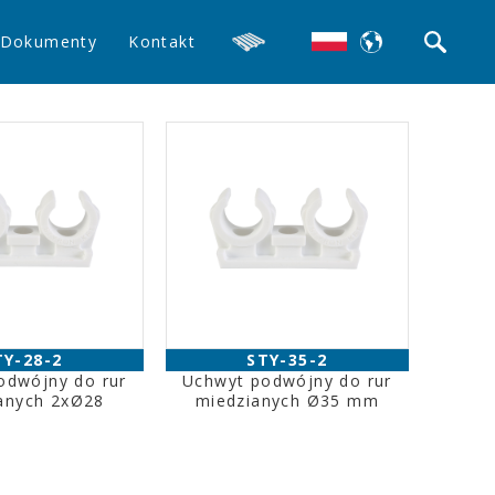
Dokumenty
Kontakt
TY-28-2
STY-35-2
odwójny do rur
Uchwyt podwójny do rur
anych 2xØ28
miedzianych Ø35 mm