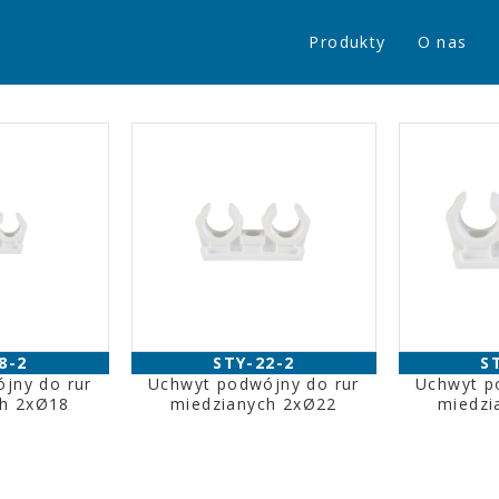
Produkty
O nas
8-2
STY-22-2
S
jny do rur
Uchwyt podwójny do rur
Uchwyt p
ch 2xØ18
miedzianych 2xØ22
miedzi