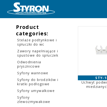
Product
categories:
Stelaże podtynkowe i
spłuczki do wc
Zawory napełniające i
spustowe do spłuczek
Odwodnienia
prysznicowe
Syfony wannowe
STY-1
Syfony do brodzików i
Uchwyt podwó
kratki podłogowe
miedziany
Syfony umywalkowe
Syfony
zlewozmywakowe