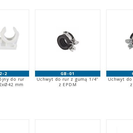
2-2
GB-01
jny do rur
Uchwyt do rur z gumą 1/4”
Uchwyt do 
 2xØ42 mm
z EPDM
z