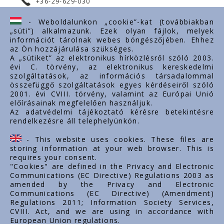
+36-29-629-030
ertekesites@styron.hu
- Weboldalunkon „cookie”-kat (továbbiakban
„süti”) alkalmazunk. Ezek olyan fájlok, melyek
export@styron.hu
információt tárolnak webes böngészőjében. Ehhez
az Ön hozzájárulása szükséges.
www.styron.hu
A „sütiket” az elektronikus hírközlésről szóló 2003.
évi C. törvény, az elektronikus kereskedelmi
szolgáltatások, az információs társadalommal
összefüggő szolgáltatások egyes kérdéseiről szóló
Important links
2001. évi CVIII. törvény, valamint az Európai Unió
előírásainak megfelelően használjuk.
O nas
Az adatvédelmi tájékoztató kérésre betekintésre
rendelkezésre áll telephelyünkön.
Dokumenty
Kontakt
- This website uses cookies. These files are
Kariera zawodowa
storing information at your web browser. This is
requires your consent.
"Cookies" are defined in the Privacy and Electronic
Communications (EC Directive) Regulations 2003 as
amended by the Privacy and Electronic
Communications (EC Directive) (Amendment)
Regulations 2011; Information Society Services,
CVIII. Act, and we are using in accordance with
European Union regulations.