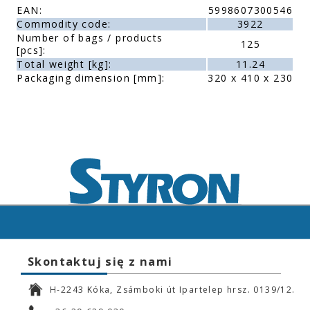
EAN:
5998607300546
Commodity code:
3922
Number of bags / products
125
[pcs]:
Total weight [kg]:
11.24
Packaging dimension [mm]:
320 x 410 x 230
Skontaktuj się z nami
H-2243 Kóka, Zsámboki út Ipartelep hrsz. 0139/12.